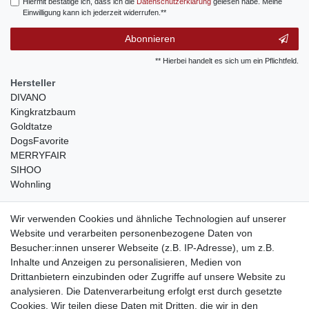
Hiermit bestätige ich, dass ich die
Daten­schutz­erklärung
gelesen habe. Meine
Einwilligung kann ich jederzeit widerrufen.**
Abonnieren
** Hierbei handelt es sich um ein Pflichtfeld.
Hersteller
DIVANO
Kingkratzbaum
Goldtatze
DogsFavorite
MERRYFAIR
SIHOO
Wohnling
weitere Shops
Wir verwenden Cookies und ähnliche Technologien auf unserer
Website und verarbeiten personenbezogene Daten von
traumlampen
- Lampen und Kronleuchter
Besucher:innen unserer Webseite (z.B. IP-Adresse), um z.B.
kinderwagencenter
- Exklusive und günstige Kinderwagen
Inhalte und Anzeigen zu personalisieren, Medien von
gastrogeraete24
- alles für Gastronomie und Imbiss
Drittanbietern einzubinden oder Zugriffe auf unsere Website zu
soziale Medien
analysieren. Die Datenverarbeitung erfolgt erst durch gesetzte
Cookies. Wir teilen diese Daten mit Dritten, die wir in den
Facebook