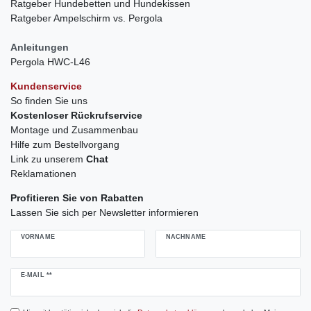
Ratgeber Hundebetten und Hundekissen
Ratgeber Ampelschirm vs. Pergola
Anleitungen
Pergola HWC-L46
Kundenservice
So finden Sie uns
Kostenloser Rückrufservice
Montage und Zusammenbau
Hilfe zum Bestellvorgang
Link zu unserem
Chat
Reklamationen
Profitieren Sie von Rabatten
Lassen Sie sich per Newsletter informieren
VORNAME
NACHNAME
Newsletter
E-MAIL **
Honig