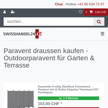
Chat
- Hotline
+41 56 534 72 67
0
0,00 CHF
☰
Paravent draussen kaufen -
Outdoorparavent für Garten &
Terrasse
Raumteiler 5-teilig 252x40cm Freistehend
Paravent mit 12 Rollen Klappbar Trennwand DIY
Dunkelgrau
ca. 1-2 Wochen
103,00 CHF *