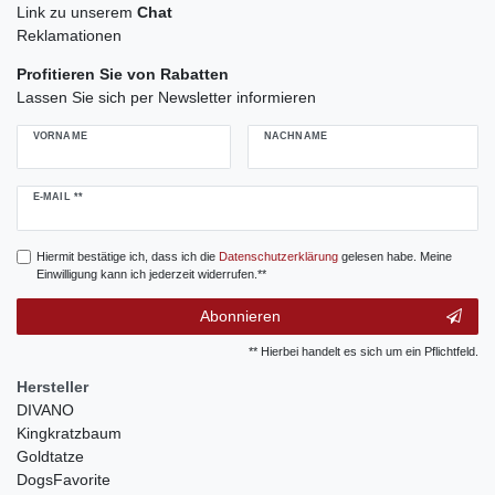
Link zu unserem
Chat
Reklamationen
Profitieren Sie von Rabatten
Lassen Sie sich per Newsletter informieren
VORNAME
NACHNAME
Newsletter
E-MAIL **
Honig
Hiermit bestätige ich, dass ich die
Daten­schutz­erklärung
gelesen habe. Meine
Einwilligung kann ich jederzeit widerrufen.**
Abonnieren
** Hierbei handelt es sich um ein Pflichtfeld.
Hersteller
DIVANO
Kingkratzbaum
Goldtatze
DogsFavorite