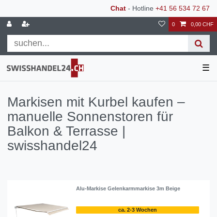
Chat
- Hotline
+41 56 534 72 67
0
0,00 CHF
☰
Markisen mit Kurbel kaufen –
manuelle Sonnenstoren für
Balkon & Terrasse |
swisshandel24
Alu-Markise Gelenkarmmarkise 3m Beige
ca. 2-3 Wochen