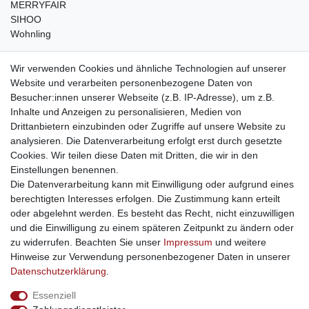
MERRYFAIR
SIHOO
Wohnling
weitere Shops
Wir verwenden Cookies und ähnliche Technologien auf unserer
Website und verarbeiten personenbezogene Daten von
traumlampen
- Lampen und Kronleuchter
Besucher:innen unserer Webseite (z.B. IP-Adresse), um z.B.
kinderwagencenter
- Exklusive und günstige Kinderwagen
Inhalte und Anzeigen zu personalisieren, Medien von
gastrogeraete24
- alles für Gastronomie und Imbiss
Drittanbietern einzubinden oder Zugriffe auf unsere Website zu
soziale Medien
analysieren. Die Datenverarbeitung erfolgt erst durch gesetzte
Cookies. Wir teilen diese Daten mit Dritten, die wir in den
Facebook
Einstellungen benennen.
sicher einkaufen
Die Datenverarbeitung kann mit Einwilligung oder aufgrund eines
berechtigten Interesses erfolgen. Die Zustimmung kann erteilt
oder abgelehnt werden. Es besteht das Recht, nicht einzuwilligen
und die Einwilligung zu einem späteren Zeitpunkt zu ändern oder
zu widerrufen. Beachten Sie unser
Impressum
und weitere
Sichere Bestellung und Zahlung via SSL Verschlüsselung
Hinweise zur Verwendung personenbezogener Daten in unserer
Daten­schutz­erklärung
.
Essenziell
Widerrufs­recht
Widerrufs­formular
Impressum