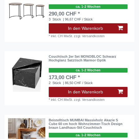
ca. 1-2 Wochen
290,00 CHF *
3
Stück
| 96,67 CHF / Stück
In den Warenkorb
*
inkl. CH MwSt.
zzgl.
Versandkosten
Couchtisch 2er Set MONOBLOC Schwarz
Hochglanz Satztisch Marmor Optik
ca. 1-2 Wochen
173,00 CHF *
2
Stück
| 86,50 CHF / Stück
In den Warenkorb
*
inkl. CH MwSt.
zzgl.
Versandkosten
Beistelltisch MUMBAI Massivholz Akazie S
Cube 60 cm hoch Wohnzimmer-Tisch Design
braun Landhaus-Stil Couchtisch
ca. 1-2 Wochen