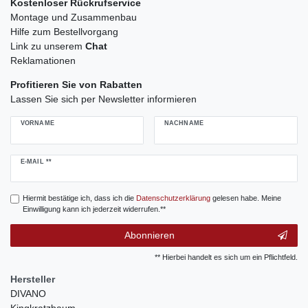
Kostenloser Rückrufservice
Montage und Zusammenbau
Hilfe zum Bestellvorgang
Link zu unserem
Chat
Reklamationen
Profitieren Sie von Rabatten
Lassen Sie sich per Newsletter informieren
VORNAME
NACHNAME
Newsletter
E-MAIL **
Honig
Hiermit bestätige ich, dass ich die
Daten­schutz­erklärung
gelesen habe. Meine
Einwilligung kann ich jederzeit widerrufen.**
Abonnieren
** Hierbei handelt es sich um ein Pflichtfeld.
Hersteller
DIVANO