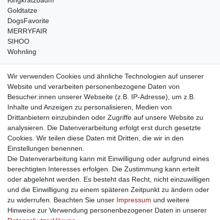
Kingkratzbaum
Goldtatze
DogsFavorite
MERRYFAIR
SIHOO
Wohnling
weitere Shops
Wir verwenden Cookies und ähnliche Technologien auf unserer
Website und verarbeiten personenbezogene Daten von
traumlampen
- Lampen und Kronleuchter
Besucher:innen unserer Webseite (z.B. IP-Adresse), um z.B.
kinderwagencenter
- Exklusive und günstige Kinderwagen
Inhalte und Anzeigen zu personalisieren, Medien von
gastrogeraete24
- alles für Gastronomie und Imbiss
Drittanbietern einzubinden oder Zugriffe auf unsere Website zu
soziale Medien
analysieren. Die Datenverarbeitung erfolgt erst durch gesetzte
Cookies. Wir teilen diese Daten mit Dritten, die wir in den
Facebook
Einstellungen benennen.
sicher einkaufen
Die Datenverarbeitung kann mit Einwilligung oder aufgrund eines
berechtigten Interesses erfolgen. Die Zustimmung kann erteilt
oder abgelehnt werden. Es besteht das Recht, nicht einzuwilligen
und die Einwilligung zu einem späteren Zeitpunkt zu ändern oder
zu widerrufen. Beachten Sie unser
Impressum
und weitere
Sichere Bestellung und Zahlung via SSL Verschlüsselung
Hinweise zur Verwendung personenbezogener Daten in unserer