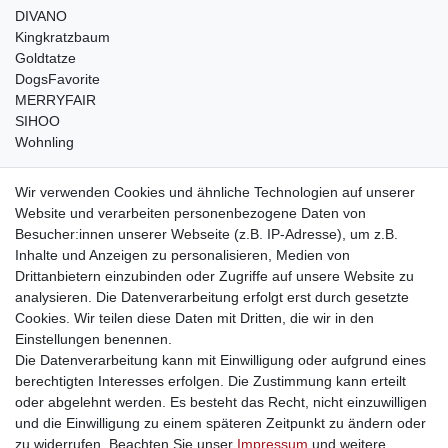
DIVANO
Kingkratzbaum
Goldtatze
DogsFavorite
MERRYFAIR
SIHOO
Wohnling
weitere Shops
Wir verwenden Cookies und ähnliche Technologien auf unserer
Website und verarbeiten personenbezogene Daten von
traumlampen
- Lampen und Kronleuchter
Besucher:innen unserer Webseite (z.B. IP-Adresse), um z.B.
kinderwagencenter
- Exklusive und günstige Kinderwagen
Inhalte und Anzeigen zu personalisieren, Medien von
gastrogeraete24
- alles für Gastronomie und Imbiss
Drittanbietern einzubinden oder Zugriffe auf unsere Website zu
soziale Medien
analysieren. Die Datenverarbeitung erfolgt erst durch gesetzte
Cookies. Wir teilen diese Daten mit Dritten, die wir in den
Facebook
Einstellungen benennen.
sicher einkaufen
Die Datenverarbeitung kann mit Einwilligung oder aufgrund eines
berechtigten Interesses erfolgen. Die Zustimmung kann erteilt
oder abgelehnt werden. Es besteht das Recht, nicht einzuwilligen
und die Einwilligung zu einem späteren Zeitpunkt zu ändern oder
zu widerrufen. Beachten Sie unser
Impressum
und weitere