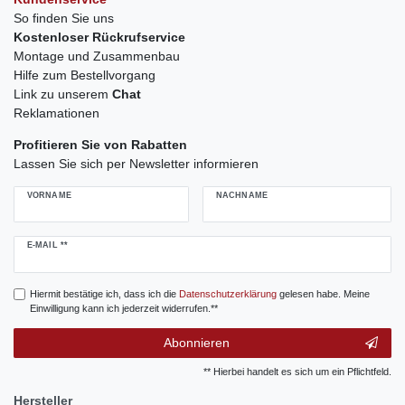
So finden Sie uns
Kostenloser Rückrufservice
Montage und Zusammenbau
Hilfe zum Bestellvorgang
Link zu unserem
Chat
Reklamationen
Profitieren Sie von Rabatten
Lassen Sie sich per Newsletter informieren
VORNAME
NACHNAME
Newsletter
E-MAIL **
Honig
Hiermit bestätige ich, dass ich die
Daten­schutz­erklärung
gelesen habe. Meine
Einwilligung kann ich jederzeit widerrufen.**
Abonnieren
** Hierbei handelt es sich um ein Pflichtfeld.
Hersteller