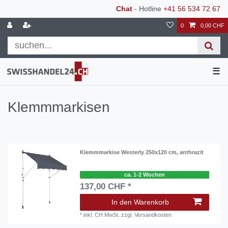
Chat
- Hotline
+41 56 534 72 67
0
0,00 CHF
☰
Klemmmarkisen
Klemmmarkise Westerly 250x120 cm, anthrazit
ca. 1-2 Wochen
137,00 CHF *
In den Warenkorb
*
inkl. CH MwSt.
zzgl.
Versandkosten