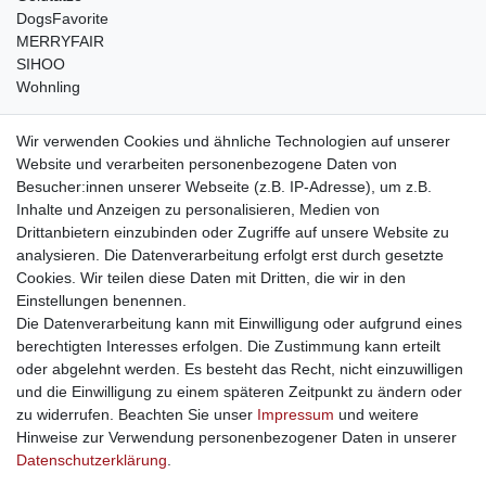
DogsFavorite
MERRYFAIR
SIHOO
Wohnling
weitere Shops
Wir verwenden Cookies und ähnliche Technologien auf unserer
Website und verarbeiten personenbezogene Daten von
traumlampen
- Lampen und Kronleuchter
Besucher:innen unserer Webseite (z.B. IP-Adresse), um z.B.
kinderwagencenter
- Exklusive und günstige Kinderwagen
Inhalte und Anzeigen zu personalisieren, Medien von
gastrogeraete24
- alles für Gastronomie und Imbiss
Drittanbietern einzubinden oder Zugriffe auf unsere Website zu
soziale Medien
analysieren. Die Datenverarbeitung erfolgt erst durch gesetzte
Cookies. Wir teilen diese Daten mit Dritten, die wir in den
Facebook
Einstellungen benennen.
sicher einkaufen
Die Datenverarbeitung kann mit Einwilligung oder aufgrund eines
berechtigten Interesses erfolgen. Die Zustimmung kann erteilt
oder abgelehnt werden. Es besteht das Recht, nicht einzuwilligen
und die Einwilligung zu einem späteren Zeitpunkt zu ändern oder
zu widerrufen. Beachten Sie unser
Impressum
und weitere
Sichere Bestellung und Zahlung via SSL Verschlüsselung
Hinweise zur Verwendung personenbezogener Daten in unserer
Daten­schutz­erklärung
.