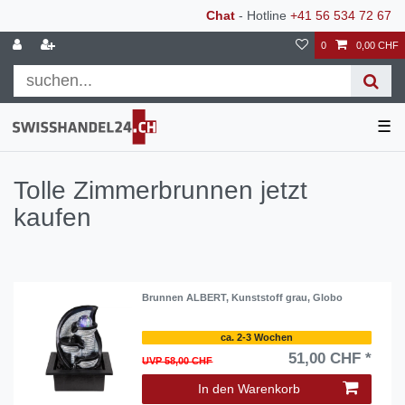
Chat
- Hotline
+41 56 534 72 67
0
0,00 CHF
☰
Tolle Zimmerbrunnen jetzt
kaufen
Brunnen ALBERT, Kunststoff grau, Globo
ca. 2-3 Wochen
51,00 CHF *
UVP 58,00 CHF
In den Warenkorb