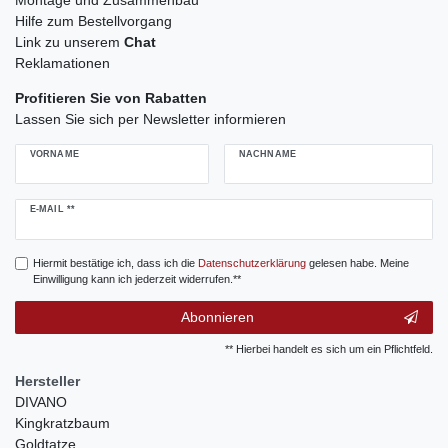
Hilfe zum Bestellvorgang
Link zu unserem
Chat
Reklamationen
Profitieren Sie von Rabatten
Lassen Sie sich per Newsletter informieren
VORNAME
NACHNAME
Newsletter
E-MAIL **
Honig
Hiermit bestätige ich, dass ich die
Daten­schutz­erklärung
gelesen habe. Meine
Einwilligung kann ich jederzeit widerrufen.**
Abonnieren
** Hierbei handelt es sich um ein Pflichtfeld.
Hersteller
DIVANO
Kingkratzbaum
Goldtatze