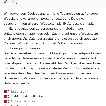
Wohnling
weitere Shops
Wir verwenden Cookies und ähnliche Technologien auf unserer
Website und verarbeiten personenbezogene Daten von
traumlampen
- Lampen und Kronleuchter
Besucher:innen unserer Webseite (z.B. IP-Adresse), um z.B.
kinderwagencenter
- Exklusive und günstige Kinderwagen
Inhalte und Anzeigen zu personalisieren, Medien von
gastrogeraete24
- alles für Gastronomie und Imbiss
Drittanbietern einzubinden oder Zugriffe auf unsere Website zu
soziale Medien
analysieren. Die Datenverarbeitung erfolgt erst durch gesetzte
Cookies. Wir teilen diese Daten mit Dritten, die wir in den
Facebook
Einstellungen benennen.
sicher einkaufen
Die Datenverarbeitung kann mit Einwilligung oder aufgrund eines
berechtigten Interesses erfolgen. Die Zustimmung kann erteilt
oder abgelehnt werden. Es besteht das Recht, nicht einzuwilligen
und die Einwilligung zu einem späteren Zeitpunkt zu ändern oder
zu widerrufen. Beachten Sie unser
Impressum
und weitere
Sichere Bestellung und Zahlung via SSL Verschlüsselung
Hinweise zur Verwendung personenbezogener Daten in unserer
Daten­schutz­erklärung
.
Essenziell
Widerrufs­recht
Widerrufs­formular
Impressum
Zahlungsdienstleister
Externe Medien