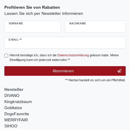
Profitieren Sie von Rabatten
Lassen Sie sich per Newsletter informieren
VORNAME
NACHNAME
Newsletter
E-MAIL **
Honig
Hiermit bestätige ich, dass ich die
Daten­schutz­erklärung
gelesen habe. Meine
Einwilligung kann ich jederzeit widerrufen.**
Abonnieren
** Hierbei handelt es sich um ein Pflichtfeld.
Hersteller
DIVANO
Kingkratzbaum
Goldtatze
DogsFavorite
MERRYFAIR
SIHOO