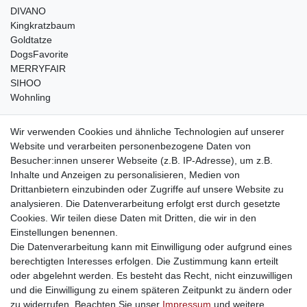
DIVANO
Kingkratzbaum
Goldtatze
DogsFavorite
MERRYFAIR
SIHOO
Wohnling
weitere Shops
Wir verwenden Cookies und ähnliche Technologien auf unserer
Website und verarbeiten personenbezogene Daten von
traumlampen
- Lampen und Kronleuchter
Besucher:innen unserer Webseite (z.B. IP-Adresse), um z.B.
kinderwagencenter
- Exklusive und günstige Kinderwagen
Inhalte und Anzeigen zu personalisieren, Medien von
gastrogeraete24
- alles für Gastronomie und Imbiss
Drittanbietern einzubinden oder Zugriffe auf unsere Website zu
soziale Medien
analysieren. Die Datenverarbeitung erfolgt erst durch gesetzte
Cookies. Wir teilen diese Daten mit Dritten, die wir in den
Facebook
Einstellungen benennen.
sicher einkaufen
Die Datenverarbeitung kann mit Einwilligung oder aufgrund eines
berechtigten Interesses erfolgen. Die Zustimmung kann erteilt
oder abgelehnt werden. Es besteht das Recht, nicht einzuwilligen
und die Einwilligung zu einem späteren Zeitpunkt zu ändern oder
zu widerrufen. Beachten Sie unser
Impressum
und weitere