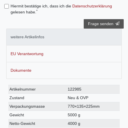
Hiermit bestätige ich, dass ich die
Daten­schutz­erklärung
*
gelesen habe.
Frage senden
weitere Artikelinfos
EU Verantwortung
Dokumente
Technisches
Wert
Artikelnummer
122985
Merkmal
Zustand
Neu & OVP
Verpackungsmasse
770×135×225mm
Gewicht
5000 g
Netto-Gewicht
4000 g