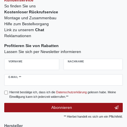
So finden Sie uns
Kostenloser Rückrufservice
Montage und Zusammenbau
Hilfe zum Bestellvorgang
Link zu unserem
Chat
Reklamationen
Profitieren Sie von Rabatten
Lassen Sie sich per Newsletter informieren
VORNAME
NACHNAME
Newsletter
E-MAIL **
Honig
Hiermit bestätige ich, dass ich die
Daten­schutz­erklärung
gelesen habe. Meine
Einwilligung kann ich jederzeit widerrufen.**
Abonnieren
** Hierbei handelt es sich um ein Pflichtfeld.
Hersteller