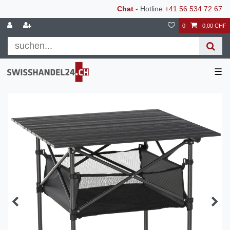
Chat
- Hotline
+41 56 534 72 67
0
0,00 CHF
☰