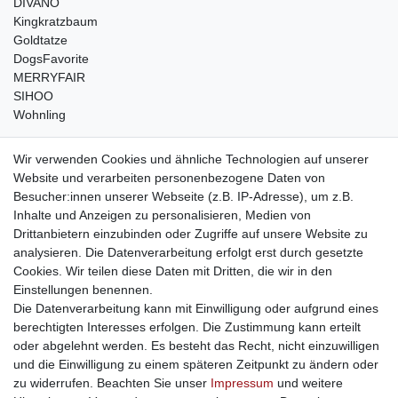
DIVANO
Kingkratzbaum
Goldtatze
DogsFavorite
MERRYFAIR
SIHOO
Wohnling
weitere Shops
Wir verwenden Cookies und ähnliche Technologien auf unserer
Website und verarbeiten personenbezogene Daten von
traumlampen
- Lampen und Kronleuchter
Besucher:innen unserer Webseite (z.B. IP-Adresse), um z.B.
kinderwagencenter
- Exklusive und günstige Kinderwagen
Inhalte und Anzeigen zu personalisieren, Medien von
gastrogeraete24
- alles für Gastronomie und Imbiss
Drittanbietern einzubinden oder Zugriffe auf unsere Website zu
soziale Medien
analysieren. Die Datenverarbeitung erfolgt erst durch gesetzte
Cookies. Wir teilen diese Daten mit Dritten, die wir in den
Facebook
Einstellungen benennen.
sicher einkaufen
Die Datenverarbeitung kann mit Einwilligung oder aufgrund eines
berechtigten Interesses erfolgen. Die Zustimmung kann erteilt
oder abgelehnt werden. Es besteht das Recht, nicht einzuwilligen
und die Einwilligung zu einem späteren Zeitpunkt zu ändern oder
zu widerrufen. Beachten Sie unser
Impressum
und weitere
Sichere Bestellung und Zahlung via SSL Verschlüsselung