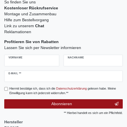
So finden Sie uns
Kostenloser Rückrufservice
Montage und Zusammenbau
Hilfe zum Bestellvorgang
Link zu unserem
Chat
Reklamationen
Profitieren Sie von Rabatten
Lassen Sie sich per Newsletter informieren
VORNAME
NACHNAME
Newsletter
E-MAIL **
Honig
Hiermit bestätige ich, dass ich die
Daten­schutz­erklärung
gelesen habe. Meine
Einwilligung kann ich jederzeit widerrufen.**
Abonnieren
** Hierbei handelt es sich um ein Pflichtfeld.
Hersteller