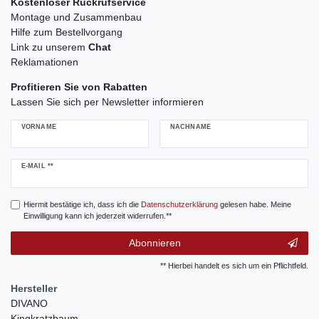
Kostenloser Rückrufservice
Montage und Zusammenbau
Hilfe zum Bestellvorgang
Link zu unserem
Chat
Reklamationen
Profitieren Sie von Rabatten
Lassen Sie sich per Newsletter informieren
VORNAME
NACHNAME
Newsletter
E-MAIL **
Honig
Hiermit bestätige ich, dass ich die
Daten­schutz­erklärung
gelesen habe. Meine
Einwilligung kann ich jederzeit widerrufen.**
Abonnieren
** Hierbei handelt es sich um ein Pflichtfeld.
Hersteller
DIVANO
Kingkratzbaum