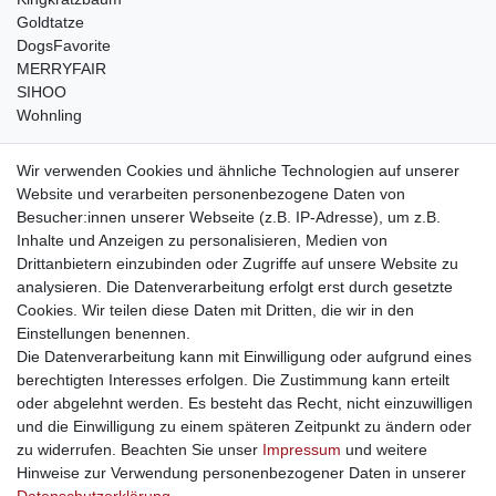
Goldtatze
DogsFavorite
MERRYFAIR
SIHOO
Wohnling
weitere Shops
Wir verwenden Cookies und ähnliche Technologien auf unserer
Website und verarbeiten personenbezogene Daten von
traumlampen
- Lampen und Kronleuchter
Besucher:innen unserer Webseite (z.B. IP-Adresse), um z.B.
kinderwagencenter
- Exklusive und günstige Kinderwagen
Inhalte und Anzeigen zu personalisieren, Medien von
gastrogeraete24
- alles für Gastronomie und Imbiss
Drittanbietern einzubinden oder Zugriffe auf unsere Website zu
soziale Medien
analysieren. Die Datenverarbeitung erfolgt erst durch gesetzte
Cookies. Wir teilen diese Daten mit Dritten, die wir in den
Facebook
Einstellungen benennen.
sicher einkaufen
Die Datenverarbeitung kann mit Einwilligung oder aufgrund eines
berechtigten Interesses erfolgen. Die Zustimmung kann erteilt
oder abgelehnt werden. Es besteht das Recht, nicht einzuwilligen
und die Einwilligung zu einem späteren Zeitpunkt zu ändern oder
zu widerrufen. Beachten Sie unser
Impressum
und weitere
Sichere Bestellung und Zahlung via SSL Verschlüsselung
Hinweise zur Verwendung personenbezogener Daten in unserer