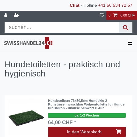
Chat
- Hotline
+41 56 534 72 67
0
0,00 CHF
☰
Hundetoiletten - praktisch und
hygienisch
Hundetoilette 76x50,5cm Hundeklo 2
Kunstrasen waschbar Welpentoilette für Hunde
für Balkon Zuhause Schwarz+Grün
ca. 1-2 Wochen
64,00 CHF *
In den Warenkorb