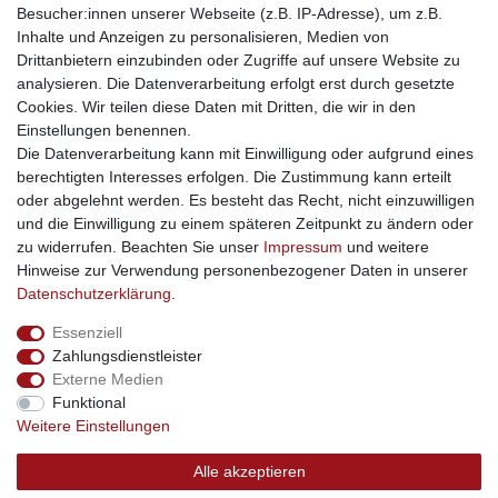
Besucher:innen unserer Webseite (z.B. IP-Adresse), um z.B.
kinderwagencenter
- Exklusive und günstige Kinderwagen
Inhalte und Anzeigen zu personalisieren, Medien von
gastrogeraete24
- alles für Gastronomie und Imbiss
Drittanbietern einzubinden oder Zugriffe auf unsere Website zu
soziale Medien
analysieren. Die Datenverarbeitung erfolgt erst durch gesetzte
Cookies. Wir teilen diese Daten mit Dritten, die wir in den
Facebook
Einstellungen benennen.
sicher einkaufen
Die Datenverarbeitung kann mit Einwilligung oder aufgrund eines
berechtigten Interesses erfolgen. Die Zustimmung kann erteilt
oder abgelehnt werden. Es besteht das Recht, nicht einzuwilligen
und die Einwilligung zu einem späteren Zeitpunkt zu ändern oder
zu widerrufen. Beachten Sie unser
Impressum
und weitere
Sichere Bestellung und Zahlung via SSL Verschlüsselung
Hinweise zur Verwendung personenbezogener Daten in unserer
Daten­schutz­erklärung
.
Essenziell
Widerrufs­recht
Widerrufs­formular
Impressum
Zahlungsdienstleister
Externe Medien
Funktional
Daten­schutz­erklärung
AGB
Kontakt
Weitere Einstellungen
Alle akzeptieren