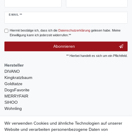
Newsletter
E-MAIL **
Honig
Hiermit bestätige ich, dass ich die
Daten­schutz­erklärung
gelesen habe. Meine
Einwilligung kann ich jederzeit widerrufen.**
Abonnieren
** Hierbei handelt es sich um ein Pflichtfeld.
Hersteller
DIVANO
Kingkratzbaum
Goldtatze
DogsFavorite
MERRYFAIR
SIHOO
Wohnling
weitere Shops
Wir verwenden Cookies und ähnliche Technologien auf unserer
Website und verarbeiten personenbezogene Daten von
traumlampen
- Lampen und Kronleuchter