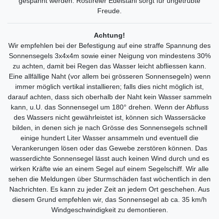
gespannt werden. Rostfreier Edelstahl sorgt für ungetrübte
Freude.
Achtung!
Wir empfehlen bei der Befestigung auf eine straffe Spannung des
Sonnensegels 3x4x4m sowie einer Neigung von mindestens 30%
zu achten, damit bei Regen das Wasser leicht abfliessen kann.
Eine allfällige Naht (vor allem bei grösseren Sonnensegeln) wenn
immer möglich vertikal installieren; falls dies nicht möglich ist,
darauf achten, dass sich oberhalb der Naht kein Wasser sammeln
kann, u.U. das Sonnensegel um 180° drehen. Wenn der Abfluss
des Wassers nicht gewährleistet ist, können sich Wassersäcke
bilden, in denen sich je nach Grösse des Sonnensegels schnell
einige hundert Liter Wasser ansammeln und eventuell die
Verankerungen lösen oder das Gewebe zerstören können. Das
wasserdichte Sonnensegel lässt auch keinen Wind durch und es
wirken Kräfte wie an einem Segel auf einem Segelschiff. Wir alle
sehen die Meldungen über Sturmschäden fast wöchentlich in den
Nachrichten. Es kann zu jeder Zeit an jedem Ort geschehen. Aus
diesem Grund empfehlen wir, das Sonnensegel ab ca. 35 km/h
Windgeschwindigkeit zu demontieren.