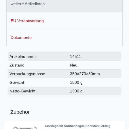
weitere Artikelinfos
EU Verantwortung
Dokumente
Technisches
Wert
Artikelnummer
14511
Merkmal
Zustand
Neu
Verpackungsmasse
350×270×80mm
Gewicht
1500 g
Netto-Gewicht
1300 g
Zubehör
Montageset Sonnensegel, Edelstahl, 8teilig