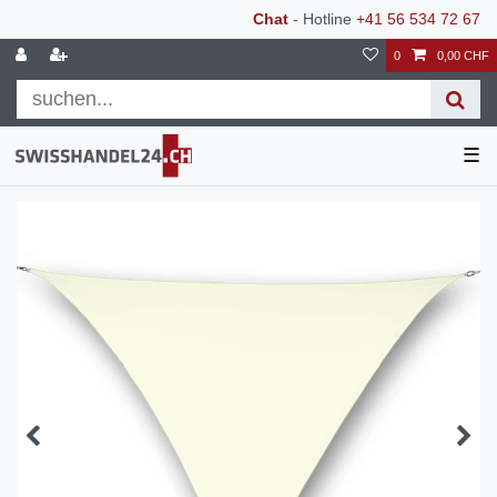
Chat
- Hotline
+41 56 534 72 67
0
0,00 CHF
☰