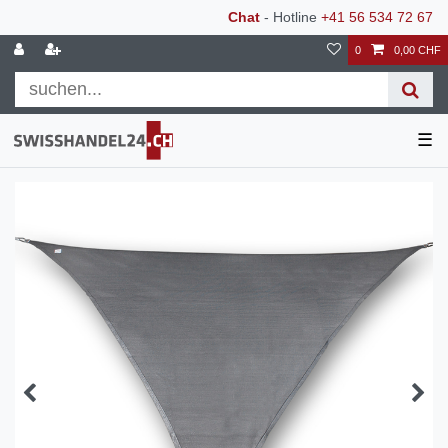
Chat
- Hotline
+41 56 534 72 67
0
0,00 CHF
☰