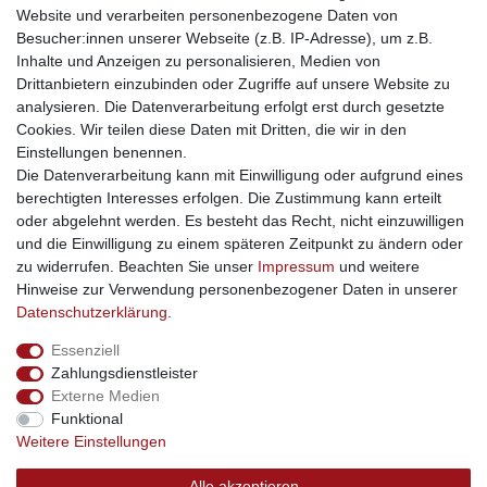
Website und verarbeiten personenbezogene Daten von
traumlampen
- Lampen und Kronleuchter
Besucher:innen unserer Webseite (z.B. IP-Adresse), um z.B.
kinderwagencenter
- Exklusive und günstige Kinderwagen
Inhalte und Anzeigen zu personalisieren, Medien von
gastrogeraete24
- alles für Gastronomie und Imbiss
Drittanbietern einzubinden oder Zugriffe auf unsere Website zu
soziale Medien
analysieren. Die Datenverarbeitung erfolgt erst durch gesetzte
Cookies. Wir teilen diese Daten mit Dritten, die wir in den
Facebook
Einstellungen benennen.
sicher einkaufen
Die Datenverarbeitung kann mit Einwilligung oder aufgrund eines
berechtigten Interesses erfolgen. Die Zustimmung kann erteilt
oder abgelehnt werden. Es besteht das Recht, nicht einzuwilligen
und die Einwilligung zu einem späteren Zeitpunkt zu ändern oder
zu widerrufen. Beachten Sie unser
Impressum
und weitere
Sichere Bestellung und Zahlung via SSL Verschlüsselung
Hinweise zur Verwendung personenbezogener Daten in unserer
Daten­schutz­erklärung
.
Essenziell
Widerrufs­recht
Widerrufs­formular
Impressum
Zahlungsdienstleister
Externe Medien
Funktional
Daten­schutz­erklärung
AGB
Kontakt
Weitere Einstellungen
Alle akzeptieren