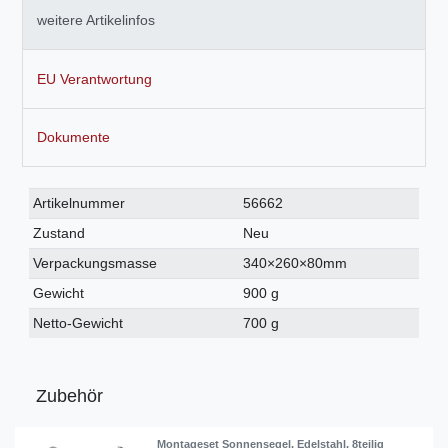
weitere Artikelinfos
EU Verantwortung
Dokumente
Technisches
Wert
Artikelnummer
56662
Merkmal
Zustand
Neu
Verpackungsmasse
340×260×80mm
Gewicht
900 g
Netto-Gewicht
700 g
Zubehör
Montageset Sonnensegel, Edelstahl, 8teilig