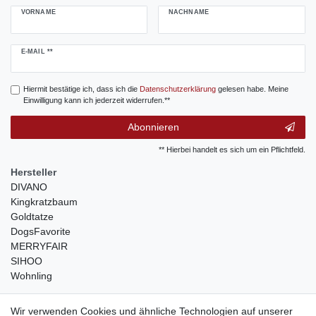
VORNAME
NACHNAME
Newsletter
E-MAIL **
Honig
Hiermit bestätige ich, dass ich die
Daten­schutz­erklärung
gelesen habe. Meine
Einwilligung kann ich jederzeit widerrufen.**
Abonnieren
** Hierbei handelt es sich um ein Pflichtfeld.
Hersteller
DIVANO
Kingkratzbaum
Goldtatze
DogsFavorite
MERRYFAIR
SIHOO
Wohnling
weitere Shops
Wir verwenden Cookies und ähnliche Technologien auf unserer