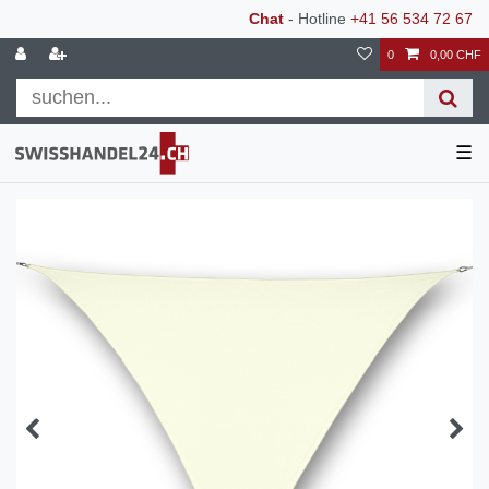
Chat
- Hotline
+41 56 534 72 67
0
0,00 CHF
☰