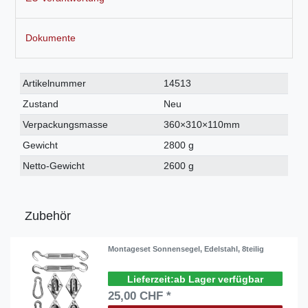
Dokumente
Technisches
Wert
Artikelnummer
14513
Merkmal
Zustand
Neu
Verpackungsmasse
360×310×110mm
Gewicht
2800 g
Netto-Gewicht
2600 g
Zubehör
Montageset Sonnensegel, Edelstahl, 8teilig
ab Lager verfügbar
25,00 CHF *