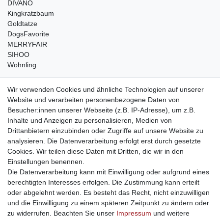
DIVANO
Kingkratzbaum
Goldtatze
DogsFavorite
MERRYFAIR
SIHOO
Wohnling
weitere Shops
Wir verwenden Cookies und ähnliche Technologien auf unserer
Website und verarbeiten personenbezogene Daten von
traumlampen
- Lampen und Kronleuchter
Besucher:innen unserer Webseite (z.B. IP-Adresse), um z.B.
kinderwagencenter
- Exklusive und günstige Kinderwagen
Inhalte und Anzeigen zu personalisieren, Medien von
gastrogeraete24
- alles für Gastronomie und Imbiss
Drittanbietern einzubinden oder Zugriffe auf unsere Website zu
soziale Medien
analysieren. Die Datenverarbeitung erfolgt erst durch gesetzte
Cookies. Wir teilen diese Daten mit Dritten, die wir in den
Facebook
Einstellungen benennen.
sicher einkaufen
Die Datenverarbeitung kann mit Einwilligung oder aufgrund eines
berechtigten Interesses erfolgen. Die Zustimmung kann erteilt
oder abgelehnt werden. Es besteht das Recht, nicht einzuwilligen
und die Einwilligung zu einem späteren Zeitpunkt zu ändern oder
zu widerrufen. Beachten Sie unser
Impressum
und weitere
Sichere Bestellung und Zahlung via SSL Verschlüsselung