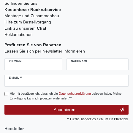
So finden Sie uns
Kostenloser Rückrufservice
Montage und Zusammenbau
Hilfe zum Bestellvorgang
Link zu unserem
Chat
Reklamationen
Profitieren Sie von Rabatten
Lassen Sie sich per Newsletter informieren
VORNAME
NACHNAME
Newsletter
E-MAIL **
Honig
Hiermit bestätige ich, dass ich die
Daten­schutz­erklärung
gelesen habe. Meine
Einwilligung kann ich jederzeit widerrufen.**
Abonnieren
** Hierbei handelt es sich um ein Pflichtfeld.
Hersteller