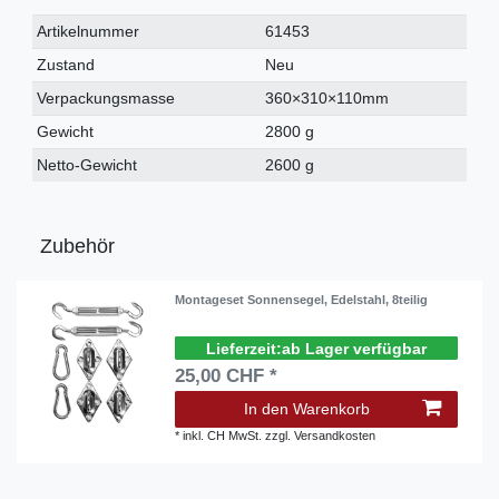
Technisches
Wert
Artikelnummer
61453
Merkmal
Zustand
Neu
Verpackungsmasse
360×310×110mm
Gewicht
2800 g
Netto-Gewicht
2600 g
Zubehör
Montageset Sonnensegel, Edelstahl, 8teilig
ab Lager verfügbar
25,00 CHF *
In den Warenkorb
*
inkl. CH MwSt.
zzgl.
Versandkosten