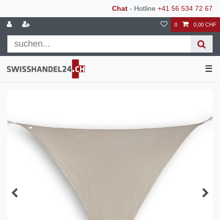
Chat
- Hotline
+41 56 534 72 67
0
0,00 CHF
☰