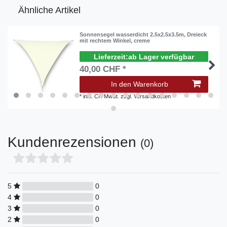
Ähnliche Artikel
Sonnensegel wasserdicht 2.5x2.5x3.5m, Dreieck
mit rechtem Winkel, creme
ab Lager verfügbar
40,00 CHF *
In den Warenkorb
*
inkl. CH MwSt.
zzgl.
Versandkosten
Kundenrezensionen
(0)
5
0
4
0
3
0
2
0