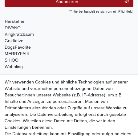
Abonnieren
** Hierbei handelt es sich um ein Pflichtfeld.
Hersteller
DIVANO
Kingkratzbaum
Goldtatze
DogsFavorite
MERRYFAIR
SIHOO
Wohnling
weitere Shops
Wir verwenden Cookies und ähnliche Technologien auf unserer
Website und verarbeiten personenbezogene Daten von
traumlampen
- Lampen und Kronleuchter
Besucher:innen unserer Webseite (z.B. IP-Adresse), um z.B.
kinderwagencenter
- Exklusive und günstige Kinderwagen
Inhalte und Anzeigen zu personalisieren, Medien von
gastrogeraete24
- alles für Gastronomie und Imbiss
Drittanbietern einzubinden oder Zugriffe auf unsere Website zu
soziale Medien
analysieren. Die Datenverarbeitung erfolgt erst durch gesetzte
Cookies. Wir teilen diese Daten mit Dritten, die wir in den
Facebook
Einstellungen benennen.
sicher einkaufen
Die Datenverarbeitung kann mit Einwilligung oder aufgrund eines