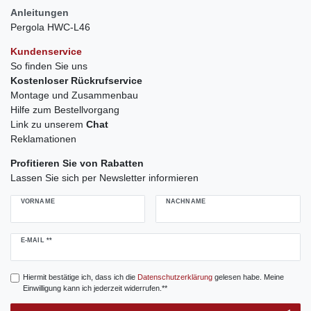
Anleitungen
Pergola HWC-L46
Kundenservice
So finden Sie uns
Kostenloser Rückrufservice
Montage und Zusammenbau
Hilfe zum Bestellvorgang
Link zu unserem
Chat
Reklamationen
Profitieren Sie von Rabatten
Lassen Sie sich per Newsletter informieren
VORNAME
NACHNAME
Newsletter
E-MAIL **
Honig
Hiermit bestätige ich, dass ich die
Daten­schutz­erklärung
gelesen habe. Meine
Einwilligung kann ich jederzeit widerrufen.**