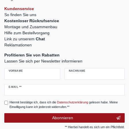
Kundenservice
So finden Sie uns
Kostenloser Rückrufservice
Montage und Zusammenbau
Hilfe zum Bestellvorgang
Link zu unserem
Chat
Reklamationen
Profitieren Sie von Rabatten
Lassen Sie sich per Newsletter informieren
VORNAME
NACHNAME
Newsletter
E-MAIL **
Honig
Hiermit bestätige ich, dass ich die
Daten­schutz­erklärung
gelesen habe. Meine
Einwilligung kann ich jederzeit widerrufen.**
Abonnieren
** Hierbei handelt es sich um ein Pflichtfeld.