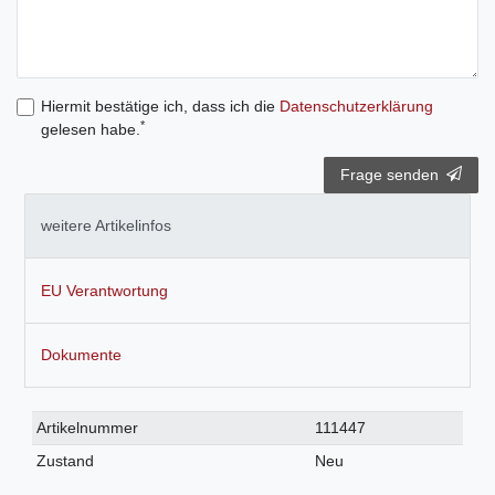
Hiermit bestätige ich, dass ich die
Daten­schutz­erklärung
*
gelesen habe.
Frage senden
weitere Artikelinfos
EU Verantwortung
Dokumente
Technisches
Wert
Artikelnummer
111447
Merkmal
Zustand
Neu