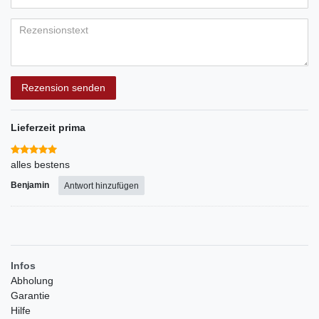
Bewertungssternen
Bewertungssternen
Bewertungssternen
Bewertungssternen
Bewertungssternen
(optional)
Titel
Rezensionstext
Rezension senden
Lieferzeit prima
alles bestens
Benjamin
Antwort hinzufügen
Infos
Abholung
Garantie
Hilfe