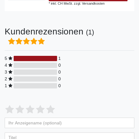
*
inkl. CH MwSt.
zzgl.
Versandkosten
Kundenrezensionen
(1)
5
1
4
0
3
0
2
0
1
0
Bewertungssterne
1
2
3
4
5
von
von
von
von
von
Ihr
Platzhalter
5
5
5
5
5
Anzeigename