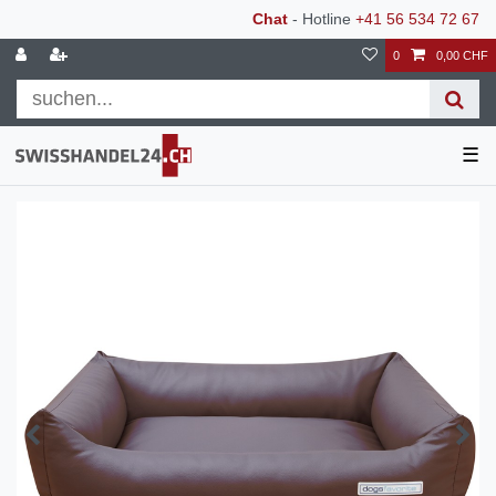
Chat
- Hotline
+41 56 534 72 67
0
0,00 CHF
☰