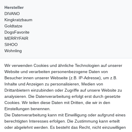
Hersteller
DIVANO
Kingkratzbaum
Goldtatze
DogsFavorite
MERRYFAIR
SIHOO
Wohnling
weitere Shops
Wir verwenden Cookies und ähnliche Technologien auf unserer
Website und verarbeiten personenbezogene Daten von
traumlampen
- Lampen und Kronleuchter
Besucher:innen unserer Webseite (z.B. IP-Adresse), um z.B.
kinderwagencenter
- Exklusive und günstige Kinderwagen
Inhalte und Anzeigen zu personalisieren, Medien von
gastrogeraete24
- alles für Gastronomie und Imbiss
Drittanbietern einzubinden oder Zugriffe auf unsere Website zu
soziale Medien
analysieren. Die Datenverarbeitung erfolgt erst durch gesetzte
Cookies. Wir teilen diese Daten mit Dritten, die wir in den
Facebook
Einstellungen benennen.
sicher einkaufen
Die Datenverarbeitung kann mit Einwilligung oder aufgrund eines
berechtigten Interesses erfolgen. Die Zustimmung kann erteilt
oder abgelehnt werden. Es besteht das Recht, nicht einzuwilligen