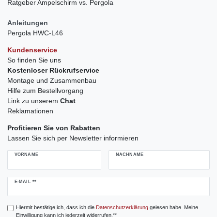
Ratgeber Ampelschirm vs. Pergola
Anleitungen
Pergola HWC-L46
Kundenservice
So finden Sie uns
Kostenloser Rückrufservice
Montage und Zusammenbau
Hilfe zum Bestellvorgang
Link zu unserem
Chat
Reklamationen
Profitieren Sie von Rabatten
Lassen Sie sich per Newsletter informieren
VORNAME
NACHNAME
Newsletter
E-MAIL **
Honig
Hiermit bestätige ich, dass ich die
Daten­schutz­erklärung
gelesen habe. Meine
Einwilligung kann ich jederzeit widerrufen.**