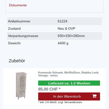
Dokumente
Technisches
Wert
Artikelnummer
51224
Merkmal
Zustand
Neu & OVP
Verpackungsmasse
930×330×280mm
Gewicht
4400 g
Zubehör
Kommode Schrank, 90x30x25cm, Shabby Look,
Vintage - weiss
ca. 1-2 Wochen
85,00 CHF *
In den Warenkorb
*
inkl. CH MwSt.
zzgl.
Versandkosten