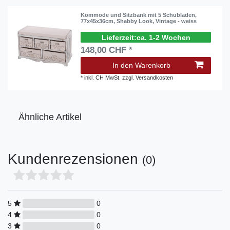
Kommode und Sitzbank mit 5 Schubladen,
77x45x36cm, Shabby Look, Vintage - weiss
ca. 1-2 Wochen
148,00 CHF *
In den Warenkorb
*
inkl. CH MwSt.
zzgl.
Versandkosten
Ähnliche Artikel
Kundenrezensionen
(0)
5
0
4
0
3
0