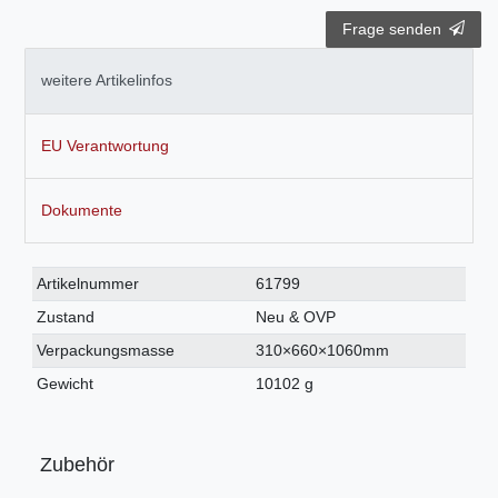
Frage senden
weitere Artikelinfos
EU Verantwortung
Dokumente
Technisches
Wert
Artikelnummer
61799
Merkmal
Zustand
Neu & OVP
Verpackungsmasse
310×660×1060mm
Gewicht
10102 g
Zubehör