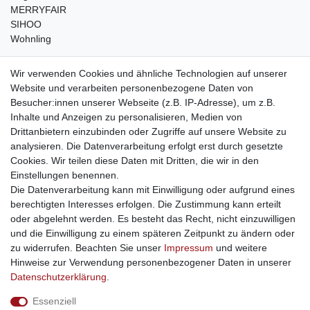
MERRYFAIR
SIHOO
Wohnling
weitere Shops
Wir verwenden Cookies und ähnliche Technologien auf unserer
Website und verarbeiten personenbezogene Daten von
traumlampen
- Lampen und Kronleuchter
Besucher:innen unserer Webseite (z.B. IP-Adresse), um z.B.
kinderwagencenter
- Exklusive und günstige Kinderwagen
Inhalte und Anzeigen zu personalisieren, Medien von
gastrogeraete24
- alles für Gastronomie und Imbiss
Drittanbietern einzubinden oder Zugriffe auf unsere Website zu
soziale Medien
analysieren. Die Datenverarbeitung erfolgt erst durch gesetzte
Cookies. Wir teilen diese Daten mit Dritten, die wir in den
Facebook
Einstellungen benennen.
sicher einkaufen
Die Datenverarbeitung kann mit Einwilligung oder aufgrund eines
berechtigten Interesses erfolgen. Die Zustimmung kann erteilt
oder abgelehnt werden. Es besteht das Recht, nicht einzuwilligen
und die Einwilligung zu einem späteren Zeitpunkt zu ändern oder
zu widerrufen. Beachten Sie unser
Impressum
und weitere
Sichere Bestellung und Zahlung via SSL Verschlüsselung
Hinweise zur Verwendung personenbezogener Daten in unserer
Daten­schutz­erklärung
.
Essenziell