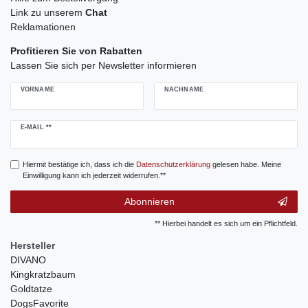
Link zu unserem
Chat
Reklamationen
Profitieren Sie von Rabatten
Lassen Sie sich per Newsletter informieren
VORNAME
NACHNAME
Newsletter
E-MAIL **
Honig
Hiermit bestätige ich, dass ich die
Daten­schutz­erklärung
gelesen habe. Meine
Einwilligung kann ich jederzeit widerrufen.**
Abonnieren
** Hierbei handelt es sich um ein Pflichtfeld.
Hersteller
DIVANO
Kingkratzbaum
Goldtatze
DogsFavorite