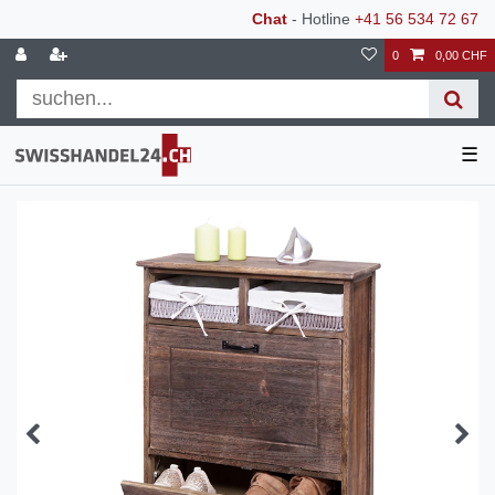
Chat
- Hotline
+41 56 534 72 67
0
0,00 CHF
☰