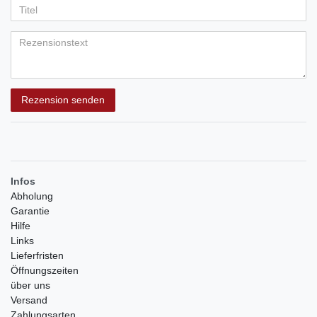
5
5
5
5
5
Anzeigename
Bewertungssternen
Bewertungssternen
Bewertungssternen
Bewertungssternen
Bewertungssternen
(optional)
Titel
Rezensionstext
Rezension senden
Infos
Abholung
Garantie
Hilfe
Links
Lieferfristen
Öffnungszeiten
über uns
Versand
Zahlungsarten