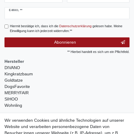
Newsletter
E-MAIL **
Honig
Hiermit bestätige ich, dass ich die
Daten­schutz­erklärung
gelesen habe. Meine
Einwilligung kann ich jederzeit widerrufen.**
Abonnieren
** Hierbei handelt es sich um ein Pflichtfeld.
Hersteller
DIVANO
Kingkratzbaum
Goldtatze
DogsFavorite
MERRYFAIR
SIHOO
Wohnling
weitere Shops
Wir verwenden Cookies und ähnliche Technologien auf unserer
Website und verarbeiten personenbezogene Daten von
traumlampen
- Lampen und Kronleuchter
Besucher:innen unserer Webseite (z.B. IP-Adresse), um z.B.