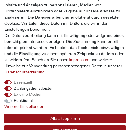
kinderwagencenter
- Exklusive und günstige Kinderwagen
Inhalte und Anzeigen zu personalisieren, Medien von
gastrogeraete24
- alles für Gastronomie und Imbiss
Drittanbietern einzubinden oder Zugriffe auf unsere Website zu
soziale Medien
analysieren. Die Datenverarbeitung erfolgt erst durch gesetzte
Cookies. Wir teilen diese Daten mit Dritten, die wir in den
Facebook
Einstellungen benennen.
sicher einkaufen
Die Datenverarbeitung kann mit Einwilligung oder aufgrund eines
berechtigten Interesses erfolgen. Die Zustimmung kann erteilt
oder abgelehnt werden. Es besteht das Recht, nicht einzuwilligen
und die Einwilligung zu einem späteren Zeitpunkt zu ändern oder
zu widerrufen. Beachten Sie unser
Impressum
und weitere
Sichere Bestellung und Zahlung via SSL Verschlüsselung
Hinweise zur Verwendung personenbezogener Daten in unserer
Daten­schutz­erklärung
.
Essenziell
Widerrufs­recht
Widerrufs­formular
Impressum
Zahlungsdienstleister
Externe Medien
Funktional
Daten­schutz­erklärung
AGB
Kontakt
Weitere Einstellungen
Alle akzeptieren
© Copyright 2026 | swisshandel24.ch | Firmensitz: 8598