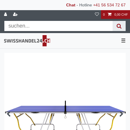
Chat
- Hotline
+41 56 534 72 67
0
0,00 CHF
☰