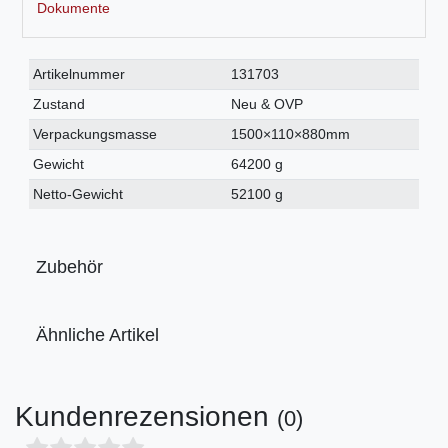
Dokumente
Technisches
Wert
Artikelnummer
131703
Merkmal
Zustand
Neu & OVP
Verpackungsmasse
1500×110×880mm
Gewicht
64200 g
Netto-Gewicht
52100 g
Zubehör
Ähnliche Artikel
Kundenrezensionen
(0)