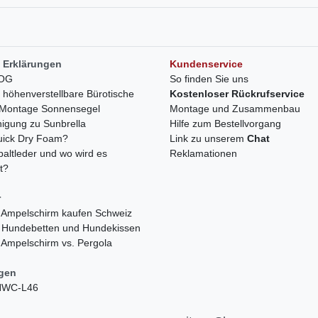
 Erklärungen
Kundenservice
LOG
So finden Sie uns
h höhenverstellbare Bürotische
Kostenloser Rückrufservice
r Montage Sonnensegel
Montage und Zusammenbau
nigung zu Sunbrella
Hilfe zum Bestellvorgang
quick Dry Foam?
Link zu unserem
Chat
paltleder und wo wird es
Reklamationen
t?
r
 Ampelschirm kaufen Schweiz
 Hundebetten und Hundekissen
 Ampelschirm vs. Pergola
ngen
 HWC-L46