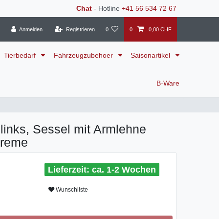
Chat
- Hotline
+41 56 534 72 67
Anmelden
Registrieren
0
0
0,00 CHF
Tierbedarf
Fahrzeugzubehoer
Saisonartikel
B-Ware
 links, Sessel mit Armlehne
creme
ca. 1-2 Wochen
Wunschliste