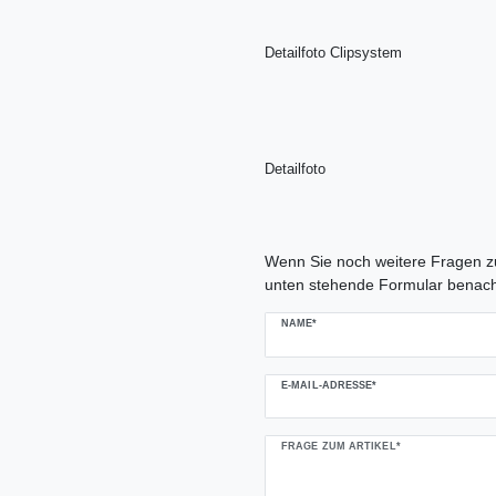
Detailfoto Clipsystem
Detailfoto
Ceres::Template.mailFormHoneypo
Wenn Sie noch weitere Fragen zu
unten stehende Formular benach
NAME*
E-MAIL-ADRESSE*
FRAGE ZUM ARTIKEL*