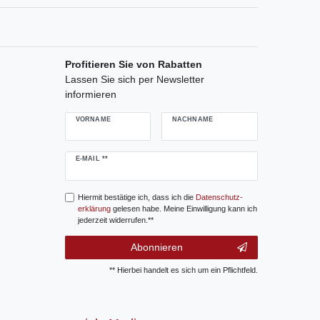
Profitieren Sie von Rabatten
Lassen Sie sich per Newsletter
informieren
VORNAME
NACHNAME
Newsletter
E-MAIL **
Honig
Hiermit bestätige ich, dass ich die
Daten­schutz­
erklärung
gelesen habe. Meine Einwilligung kann ich
jederzeit widerrufen.**
Abonnieren
** Hierbei handelt es sich um ein Pflichtfeld.