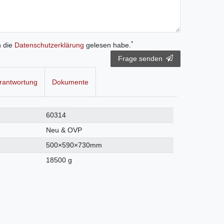
*
h die
Daten­schutz­erklärung
gelesen habe.
Frage senden
rantwortung
Dokumente
60314
Neu & OVP
500×590×730mm
18500 g