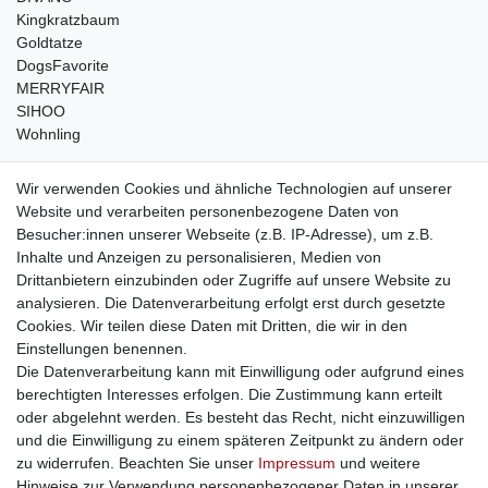
Kingkratzbaum
Goldtatze
DogsFavorite
MERRYFAIR
SIHOO
Wohnling
weitere Shops
Wir verwenden Cookies und ähnliche Technologien auf unserer
Website und verarbeiten personenbezogene Daten von
traumlampen
- Lampen und Kronleuchter
Besucher:innen unserer Webseite (z.B. IP-Adresse), um z.B.
kinderwagencenter
- Exklusive und günstige Kinderwagen
Inhalte und Anzeigen zu personalisieren, Medien von
gastrogeraete24
- alles für Gastronomie und Imbiss
Drittanbietern einzubinden oder Zugriffe auf unsere Website zu
soziale Medien
analysieren. Die Datenverarbeitung erfolgt erst durch gesetzte
Cookies. Wir teilen diese Daten mit Dritten, die wir in den
Facebook
Einstellungen benennen.
sicher einkaufen
Die Datenverarbeitung kann mit Einwilligung oder aufgrund eines
berechtigten Interesses erfolgen. Die Zustimmung kann erteilt
oder abgelehnt werden. Es besteht das Recht, nicht einzuwilligen
und die Einwilligung zu einem späteren Zeitpunkt zu ändern oder
zu widerrufen. Beachten Sie unser
Impressum
und weitere
Sichere Bestellung und Zahlung via SSL Verschlüsselung
Hinweise zur Verwendung personenbezogener Daten in unserer