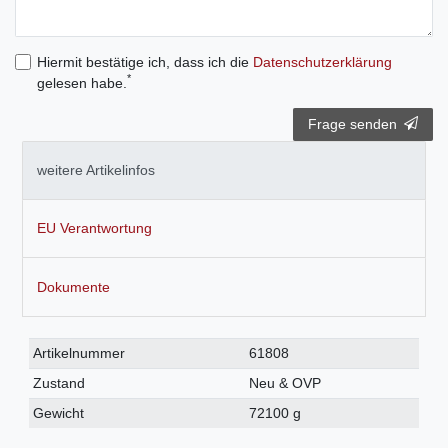
Hiermit bestätige ich, dass ich die
Daten­schutz­erklärung
*
gelesen habe.
Frage senden
weitere Artikelinfos
EU Verantwortung
Dokumente
Technisches
Wert
Artikelnummer
61808
Merkmal
Zustand
Neu & OVP
Gewicht
72100 g