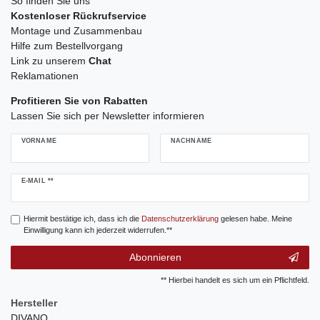
So finden Sie uns
Kostenloser Rückrufservice
Montage und Zusammenbau
Hilfe zum Bestellvorgang
Link zu unserem
Chat
Reklamationen
Profitieren Sie von Rabatten
Lassen Sie sich per Newsletter informieren
VORNAME
NACHNAME
Newsletter
E-MAIL **
Honig
Hiermit bestätige ich, dass ich die
Daten­schutz­erklärung
gelesen habe. Meine
Einwilligung kann ich jederzeit widerrufen.**
Abonnieren
** Hierbei handelt es sich um ein Pflichtfeld.
Hersteller
DIVANO