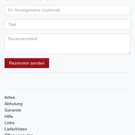
von
von
von
von
von
Ihr
Platzhalter
5
5
5
5
5
Anzeigename
Bewertungssternen
Bewertungssternen
Bewertungssternen
Bewertungssternen
Bewertungssternen
(optional)
Titel
Rezensionstext
Rezension senden
Infos
Abholung
Garantie
Hilfe
Links
Lieferfristen