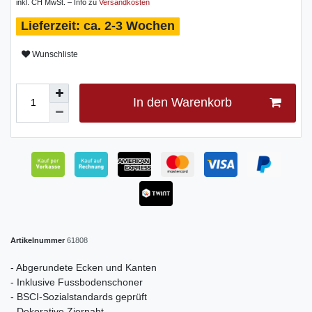
inkl. CH MwSt. – Info zu
Versandkosten
ca. 2-3 Wochen
Wunschliste
In den Warenkorb
Artikelnummer
61808
- Abgerundete Ecken und Kanten
- Inklusive Fussbodenschoner
- BSCI-Sozialstandards geprüft
- Dekorative Ziernaht