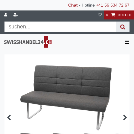
Chat
- Hotline
+41 56 534 72 67
0
0,00 CHF
☰