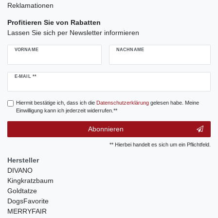
Reklamationen
Profitieren Sie von Rabatten
Lassen Sie sich per Newsletter informieren
VORNAME
NACHNAME
Newsletter
E-MAIL **
Honig
Hiermit bestätige ich, dass ich die
Daten­schutz­erklärung
gelesen habe. Meine
Einwilligung kann ich jederzeit widerrufen.**
Abonnieren
** Hierbei handelt es sich um ein Pflichtfeld.
Hersteller
DIVANO
Kingkratzbaum
Goldtatze
DogsFavorite
MERRYFAIR