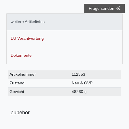
Frage senden
weitere Artikelinfos
EU Verantwortung
Dokumente
Technisches
Wert
Artikelnummer
112353
Merkmal
Zustand
Neu & OVP
Gewicht
48260 g
Zubehör