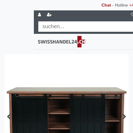
Chat
- Hotline
+