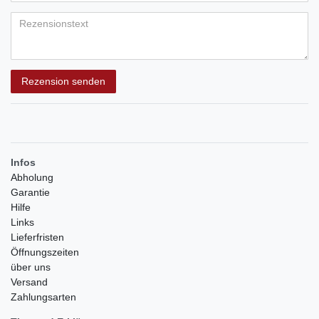
Bewertungssternen
Bewertungssternen
Bewertungssternen
Bewertungssternen
Bewertungssternen
(optional)
Titel
Rezensionstext
Rezension senden
Infos
Abholung
Garantie
Hilfe
Links
Lieferfristen
Öffnungszeiten
über uns
Versand
Zahlungsarten