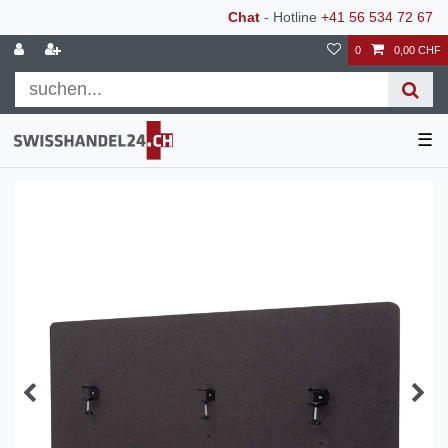
Chat
- Hotline
+41 56 534 72 67
0
0,00 CHF
☰