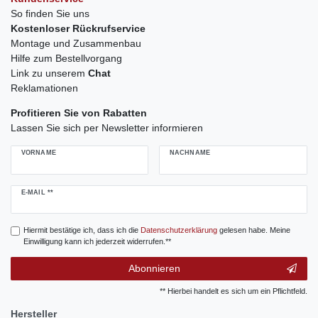
So finden Sie uns
Kostenloser Rückrufservice
Montage und Zusammenbau
Hilfe zum Bestellvorgang
Link zu unserem
Chat
Reklamationen
Profitieren Sie von Rabatten
Lassen Sie sich per Newsletter informieren
VORNAME
NACHNAME
Newsletter
E-MAIL **
Honig
Hiermit bestätige ich, dass ich die
Daten­schutz­erklärung
gelesen habe. Meine
Einwilligung kann ich jederzeit widerrufen.**
Abonnieren
** Hierbei handelt es sich um ein Pflichtfeld.
Hersteller