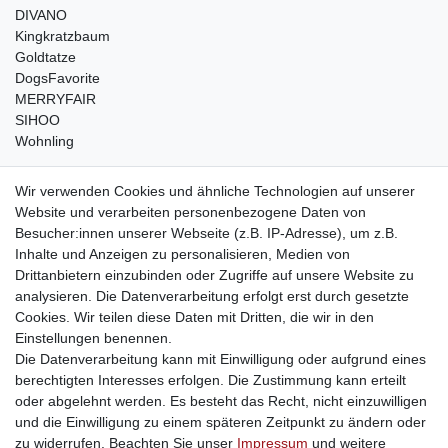
DIVANO
Kingkratzbaum
Goldtatze
DogsFavorite
MERRYFAIR
SIHOO
Wohnling
weitere Shops
Wir verwenden Cookies und ähnliche Technologien auf unserer
Website und verarbeiten personenbezogene Daten von
traumlampen
- Lampen und Kronleuchter
Besucher:innen unserer Webseite (z.B. IP-Adresse), um z.B.
kinderwagencenter
- Exklusive und günstige Kinderwagen
Inhalte und Anzeigen zu personalisieren, Medien von
gastrogeraete24
- alles für Gastronomie und Imbiss
Drittanbietern einzubinden oder Zugriffe auf unsere Website zu
soziale Medien
analysieren. Die Datenverarbeitung erfolgt erst durch gesetzte
Cookies. Wir teilen diese Daten mit Dritten, die wir in den
Facebook
Einstellungen benennen.
sicher einkaufen
Die Datenverarbeitung kann mit Einwilligung oder aufgrund eines
berechtigten Interesses erfolgen. Die Zustimmung kann erteilt
oder abgelehnt werden. Es besteht das Recht, nicht einzuwilligen
und die Einwilligung zu einem späteren Zeitpunkt zu ändern oder
zu widerrufen. Beachten Sie unser
Impressum
und weitere