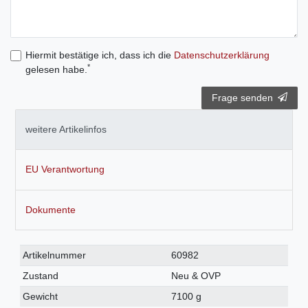
Hiermit bestätige ich, dass ich die
Daten­schutz­erklärung
*
gelesen habe.
Frage senden
weitere Artikelinfos
EU Verantwortung
Dokumente
Technisches
Wert
Artikelnummer
60982
Merkmal
Zustand
Neu & OVP
Gewicht
7100 g