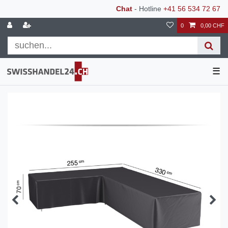
Chat
- Hotline
+41 56 534 72 67
0
0,00 CHF
☰