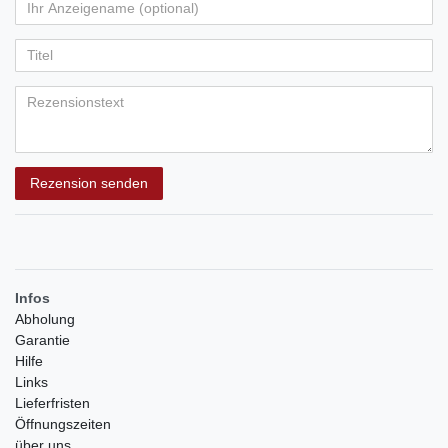
von
von
von
von
von
Ihr
Platzhalter
5
5
5
5
5
Anzeigename
Bewertungssternen
Bewertungssternen
Bewertungssternen
Bewertungssternen
Bewertungssternen
(optional)
Titel
Rezensionstext
Rezension senden
Infos
Abholung
Garantie
Hilfe
Links
Lieferfristen
Öffnungszeiten
über uns