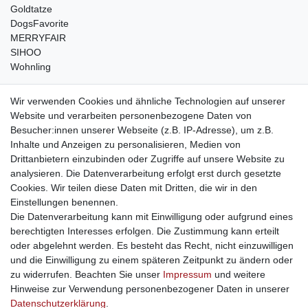
Goldtatze
DogsFavorite
MERRYFAIR
SIHOO
Wohnling
weitere Shops
Wir verwenden Cookies und ähnliche Technologien auf unserer
Website und verarbeiten personenbezogene Daten von
traumlampen
- Lampen und Kronleuchter
Besucher:innen unserer Webseite (z.B. IP-Adresse), um z.B.
kinderwagencenter
- Exklusive und günstige Kinderwagen
Inhalte und Anzeigen zu personalisieren, Medien von
gastrogeraete24
- alles für Gastronomie und Imbiss
Drittanbietern einzubinden oder Zugriffe auf unsere Website zu
soziale Medien
analysieren. Die Datenverarbeitung erfolgt erst durch gesetzte
Cookies. Wir teilen diese Daten mit Dritten, die wir in den
Facebook
Einstellungen benennen.
sicher einkaufen
Die Datenverarbeitung kann mit Einwilligung oder aufgrund eines
berechtigten Interesses erfolgen. Die Zustimmung kann erteilt
oder abgelehnt werden. Es besteht das Recht, nicht einzuwilligen
und die Einwilligung zu einem späteren Zeitpunkt zu ändern oder
zu widerrufen. Beachten Sie unser
Impressum
und weitere
Sichere Bestellung und Zahlung via SSL Verschlüsselung
Hinweise zur Verwendung personenbezogener Daten in unserer
Daten­schutz­erklärung
.