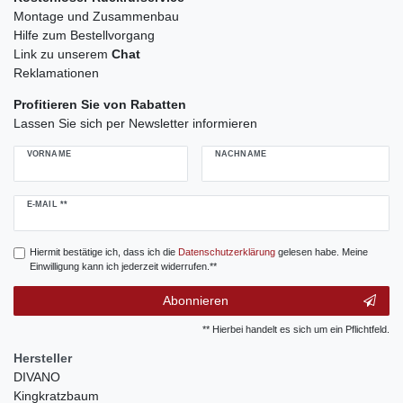
Montage und Zusammenbau
Hilfe zum Bestellvorgang
Link zu unserem
Chat
Reklamationen
Profitieren Sie von Rabatten
Lassen Sie sich per Newsletter informieren
VORNAME
NACHNAME
Newsletter
E-MAIL **
Honig
Hiermit bestätige ich, dass ich die
Daten­schutz­erklärung
gelesen habe. Meine
Einwilligung kann ich jederzeit widerrufen.**
Abonnieren
** Hierbei handelt es sich um ein Pflichtfeld.
Hersteller
DIVANO
Kingkratzbaum