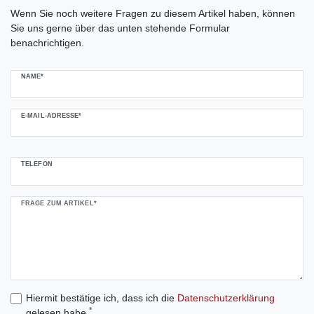
Ceres::Template.mailFormHoneypotLabel
Wenn Sie noch weitere Fragen zu diesem Artikel haben, können
Sie uns gerne über das unten stehende Formular
benachrichtigen.
NAME*
E-MAIL-ADRESSE*
TELEFON
FRAGE ZUM ARTIKEL*
Hiermit bestätige ich, dass ich die
Daten­schutz­erklärung
*
gelesen habe.