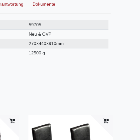
rantwortung
Dokumente
59705
Neu & OVP
270×440×910mm
12500 g