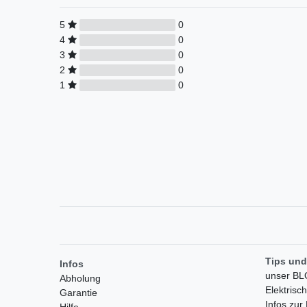
5
0
4
0
3
0
2
0
1
0
Tips und
Infos
unser B
Abholung
Elektrisc
Garantie
Infos zu
Hilfe