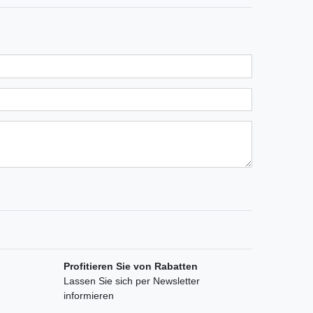
n
ternen
ssternen
ngssternen
tungssternen
ertungssternen
Profitieren Sie von Rabatten
Lassen Sie sich per Newsletter
informieren