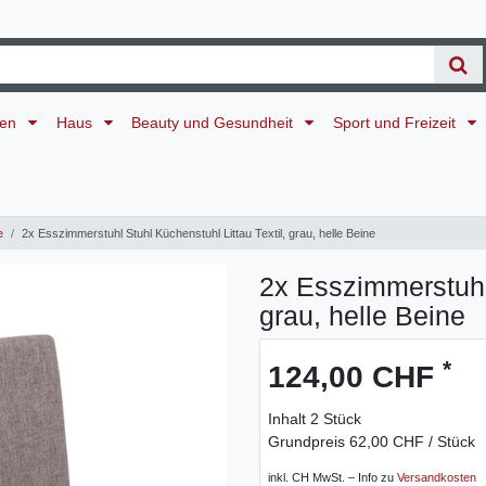
ten
Haus
Beauty und Gesundheit
Sport und Freizeit
e
2x Esszimmerstuhl Stuhl Küchenstuhl Littau Textil, grau, helle Beine
2x Esszimmerstuhl 
grau, helle Beine
*
124,00 CHF
Inhalt
2
Stück
Grundpreis
62,00 CHF / Stück
inkl. CH MwSt. – Info zu
Versandkosten