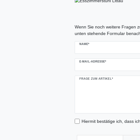
Ceres::Template.mailFormHoneypo
Wenn Sie noch weitere Fragen zu
unten stehende Formular benach
NAME*
E-MAIL-ADRESSE*
FRAGE ZUM ARTIKEL*
Hiermit bestätige ich, dass ic