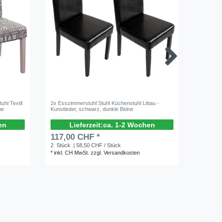
uhl Textil
2x Esszimmerstuhl Stuhl Küchenstuhl Littau -
2x Esszim
he
Kunstleder, schwarz, dunkle Beine
Kunstlede
en
ca. 1-2 Wochen
117,00 CHF *
118,0
2
Stück
| 58,50 CHF / Stück
2
Stück
*
inkl. CH MwSt.
zzgl.
Versandkosten
*
inkl. C