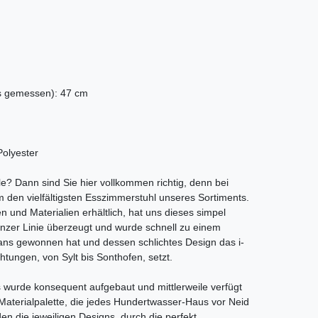
s gemessen): 47 cm
Polyester
? Dann sind Sie hier vollkommen richtig, denn bei
 den vielfältigsten Esszimmerstuhl unseres Sortiments.
n und Materialien erhältlich, hat uns dieses simpel
anzer Linie überzeugt und wurde schnell zu einem
Fans gewonnen hat und dessen schlichtes Design das i-
tungen, von Sylt bis Sonthofen, setzt.
s wurde konsequent aufgebaut und mittlerweile verfügt
Materialpalette, die jedes Hundertwasser-Haus vor Neid
en die jeweiligen Designs, durch die perfekt