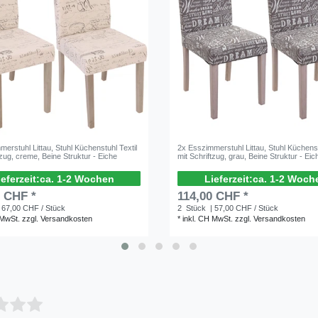
erstuhl Littau, Stuhl Küchenstuhl Textil
2x Esszimmerstuhl Littau, Stuhl Küchenst
tzug, creme, Beine Struktur - Eiche
mit Schriftzug, grau, Beine Struktur - Eic
ca. 1-2 Wochen
ca. 1-2 Woch
0 CHF *
114,00 CHF *
 67,00 CHF / Stück
2
Stück
| 57,00 CHF / Stück
 MwSt.
zzgl.
Versandkosten
*
inkl. CH MwSt.
zzgl.
Versandkosten