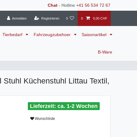
Chat
- Hotline
+41 56 534 72 67
Anmelden
Registrieren
0
0
0,00 CHF
Tierbedarf
Fahrzeugzubehoer
Saisonartikel
B-Ware
Stuhl Küchenstuhl Littau Textil,
ca. 1-2 Wochen
Wunschliste