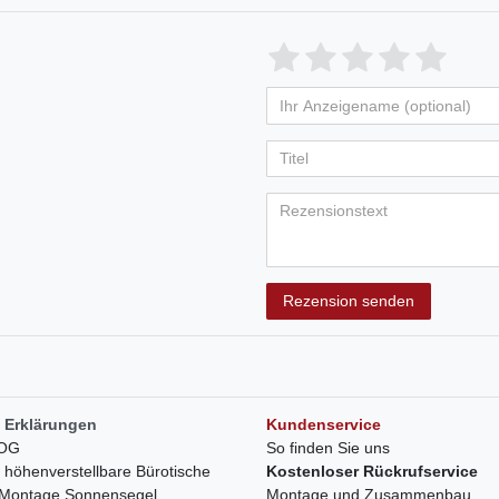
Bewertungssterne
1
2
3
4
5
von
von
von
von
vo
Ihr
Platzhalter
5
5
5
5
5
Anzeigename
Bewertungss
Bewertung
Bewertu
Bewer
Bew
(optional)
Titel
Rezensionstext
Rezension senden
 Erklärungen
Kundenservice
LOG
So finden Sie uns
h höhenverstellbare Bürotische
Kostenloser Rückrufservice
r Montage Sonnensegel
Montage und Zusammenbau