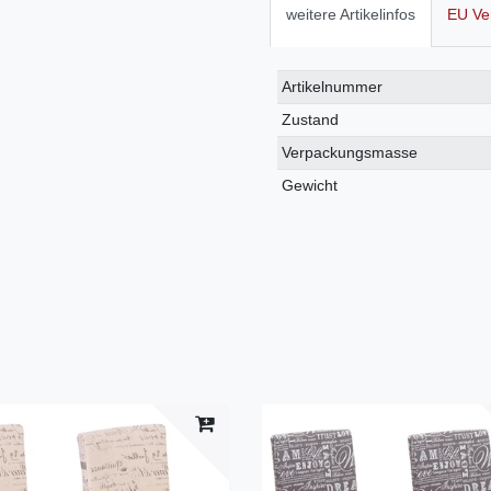
weitere Artikelinfos
EU Ve
Technisches
Wert
Artikelnummer
Merkmal
Zustand
Verpackungsmasse
Gewicht