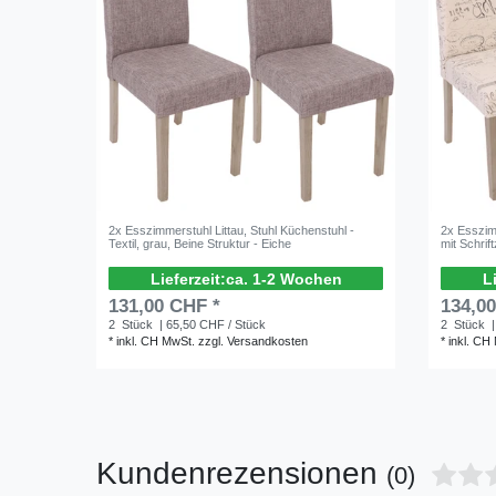
2x Esszimmerstuhl Littau, Stuhl Küchenstuhl -
2x Esszimm
Textil, grau, Beine Struktur - Eiche
mit Schrif
ca. 1-2 Wochen
131,00 CHF *
134,0
2
Stück
| 65,50 CHF / Stück
2
Stück
|
*
inkl. CH MwSt.
zzgl.
Versandkosten
*
inkl. CH
Kundenrezensionen
(0)