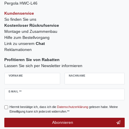
Pergola HWC-L46
Kundenservice
So finden Sie uns
Kostenloser Rückrufservice
Montage und Zusammenbau
Hilfe zum Bestellvorgang
Link zu unserem
Chat
Reklamationen
Profitieren Sie von Rabatten
Lassen Sie sich per Newsletter informieren
VORNAME
NACHNAME
Newsletter
E-MAIL **
Honig
Hiermit bestätige ich, dass ich die
Daten­schutz­erklärung
gelesen habe. Meine
Einwilligung kann ich jederzeit widerrufen.**
Abonnieren