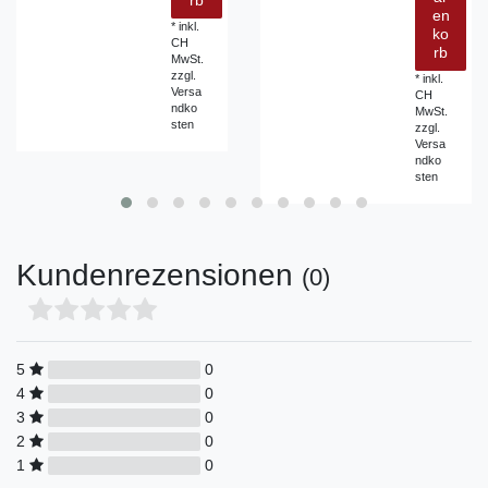
rb
en
*
inkl.
ko
CH
rb
MwSt.
zzgl.
*
inkl.
Versa
CH
ndko
MwSt.
sten
zzgl.
Versa
ndko
sten
Kundenrezensionen
(0)
5
0
4
0
3
0
2
0
1
0