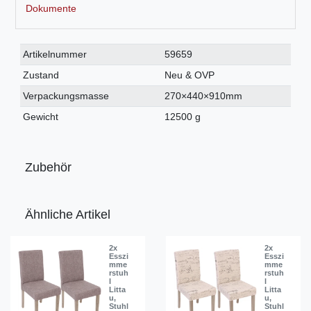
Dokumente
Technisches
Wert
Artikelnummer
59659
Merkmal
Zustand
Neu & OVP
Verpackungsmasse
270×440×910mm
Gewicht
12500 g
Zubehör
Ähnliche Artikel
2x
2x
Esszi
Esszi
mme
mme
rstuh
rstuh
l
l
Litta
Litta
u,
u,
Stuhl
Stuhl