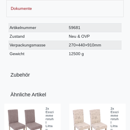
Dokumente
Technisches
Wert
Artikelnummer
59681
Merkmal
Zustand
Neu & OVP
Verpackungsmasse
270×440×910mm
Gewicht
12500 g
Zubehör
Ähnliche Artikel
2x
2x
Esszi
Esszi
mme
mme
rstuh
rstuh
l
l
Litta
Litta
u,
u,