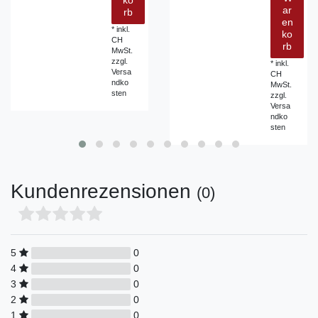
ko
ar
rb
en
*
inkl.
ko
CH
rb
MwSt.
zzgl.
*
inkl.
Versa
CH
ndko
MwSt.
sten
zzgl.
Versa
ndko
sten
Kundenrezensionen
(0)
5
0
4
0
3
0
2
0
1
0