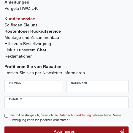
Anleitungen
Pergola HWC-L46
Kundenservice
So finden Sie uns
Kostenloser Rückrufservice
Montage und Zusammenbau
Hilfe zum Bestellvorgang
Link zu unserem
Chat
Reklamationen
Profitieren Sie von Rabatten
Lassen Sie sich per Newsletter informieren
VORNAME
NACHNAME
Newsletter
E-MAIL **
Honig
Hiermit bestätige ich, dass ich die
Daten­schutz­erklärung
gelesen habe. Meine
Einwilligung kann ich jederzeit widerrufen.**
Abonnieren