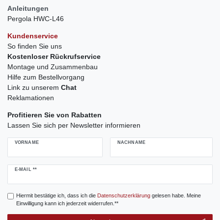
Anleitungen
Pergola HWC-L46
Kundenservice
So finden Sie uns
Kostenloser Rückrufservice
Montage und Zusammenbau
Hilfe zum Bestellvorgang
Link zu unserem
Chat
Reklamationen
Profitieren Sie von Rabatten
Lassen Sie sich per Newsletter informieren
VORNAME
NACHNAME
Newsletter
E-MAIL **
Honig
Hiermit bestätige ich, dass ich die
Daten­schutz­erklärung
gelesen habe. Meine
Einwilligung kann ich jederzeit widerrufen.**