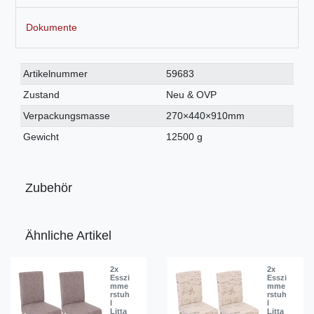
Dokumente
Technisches
Wert
Artikelnummer
59683
Merkmal
Zustand
Neu & OVP
Verpackungsmasse
270×440×910mm
Gewicht
12500 g
Zubehör
Ähnliche Artikel
2x
2x
Esszi
Esszi
mme
mme
rstuh
rstuh
l
l
Litta
Litta