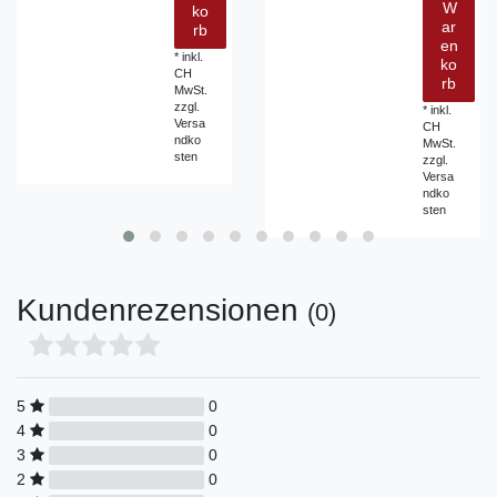
W
ko
ar
rb
en
*
inkl.
ko
CH
rb
MwSt.
zzgl.
*
inkl.
Versa
CH
ndko
MwSt.
sten
zzgl.
Versa
ndko
sten
Kundenrezensionen
(0)
5
0
4
0
3
0
2
0