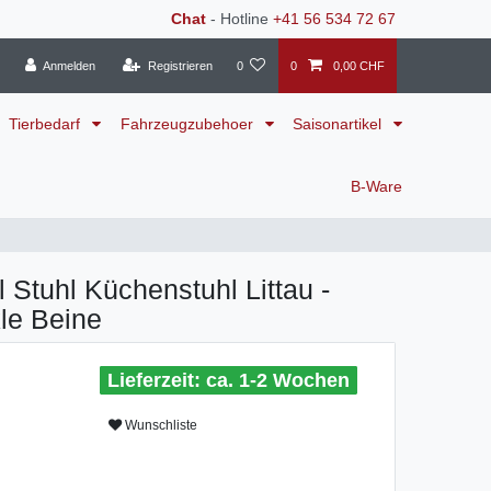
Chat
- Hotline
+41 56 534 72 67
Anmelden
Registrieren
0
0
0,00 CHF
Tierbedarf
Fahrzeugzubehoer
Saisonartikel
B-Ware
Stuhl Küchenstuhl Littau -
kle Beine
ca. 1-2 Wochen
Wunschliste