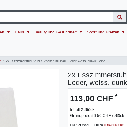
ten
Haus
Beauty und Gesundheit
Sport und Freizeit
e
2x Esszimmerstuhl Stuhl Küchenstuhl Littau - Leder, weiss, dunkle Beine
2x Esszimmerstuhl 
Leder, weiss, dun
*
113,00 CHF
Inhalt
2
Stück
Grundpreis
56,50 CHF / Stück
inkl. CH MwSt. – Info zu
Versandkosten