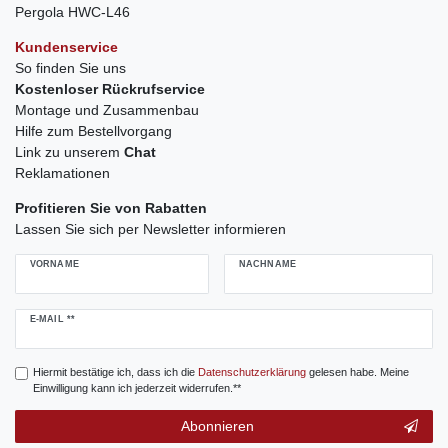
Pergola HWC-L46
Kundenservice
So finden Sie uns
Kostenloser Rückrufservice
Montage und Zusammenbau
Hilfe zum Bestellvorgang
Link zu unserem
Chat
Reklamationen
Profitieren Sie von Rabatten
Lassen Sie sich per Newsletter informieren
VORNAME
NACHNAME
Newsletter
E-MAIL **
Honig
Hiermit bestätige ich, dass ich die
Daten­schutz­erklärung
gelesen habe. Meine
Einwilligung kann ich jederzeit widerrufen.**
Abonnieren