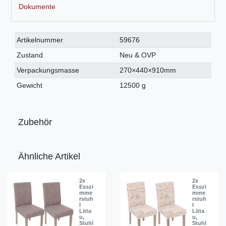
Dokumente
Technisches
Wert
Artikelnummer
59676
Merkmal
Zustand
Neu & OVP
Verpackungsmasse
270×440×910mm
Gewicht
12500 g
Zubehör
Ähnliche Artikel
2x
2x
Esszi
Esszi
mme
mme
rstuh
rstuh
l
l
Litta
Litta
u,
u,
Stuhl
Stuhl