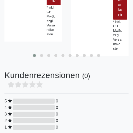
rb
en
*
inkl.
ko
CH
rb
MwSt.
zzgl.
*
inkl.
Versa
CH
ndko
MwSt.
sten
zzgl.
Versa
ndko
sten
Kundenrezensionen
(0)
5
0
4
0
3
0
2
0
1
0