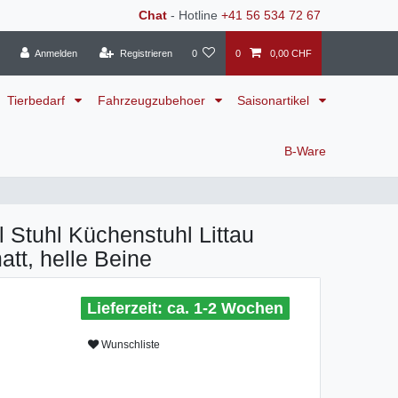
Chat
- Hotline
+41 56 534 72 67
Anmelden
Registrieren
0
0
0,00 CHF
Tierbedarf
Fahrzeugzubehoer
Saisonartikel
B-Ware
 Stuhl Küchenstuhl Littau
att, helle Beine
ca. 1-2 Wochen
Wunschliste