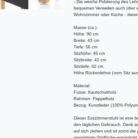
- Die weiche Polsterung des Leh
bequemes Verweilen auch über e
Wohnzimmer oder Küche - dieser S
Masse (ca.):
Höhe: 90 cm
Breite: 43 cm
Tiefe: 56 cm
Sitzhöhe: 45 cm
Sitzbreite: 42 cm
Sitztiefe: 42 cm
Höhe Rückenlehne (vom Sitz au
Material:
Füsse: Kautschukholz
Rahmen: Pappelholz
Bezug: Kunstleder (100% Polyur
Dieser Esszimmerstuhl ist eine be
den täglichen Gebrauch. Dank sei
auf sich ziehen und ist somit di
gepolsterte Sitzfläche ermöglic