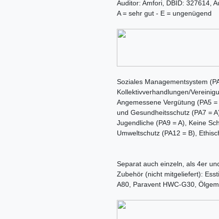
Auditor: Amfori, DBID: 327614, A
A = sehr gut - E = ungenügend
Soziales Managementsystem (PA1
Kollektivverhandlungen/Vereinigu
Angemessene Vergütung (PA5 = B)
und Gesundheitsschutz (PA7 = A),
Jugendliche (PA9 = A), Keine Sc
Umweltschutz (PA12 = B), Ethisc
Separat auch einzeln, als 4er und
Zubehör (nicht mitgeliefert): E
A80, Paravent HWC-G30, Ölgemä