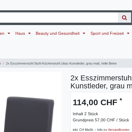
ten
Haus
Beauty und Gesundheit
Sport und Freizeit
e
2x Esszimmerstuhl Stuhl Küchenstuhl Littau Kunstleder, grau matt, helle Beine
2x Esszimmerstuhl
Kunstleder, grau m
*
114,00 CHF
Inhalt
2
Stück
Grundpreis
57,00 CHF / Stück
inkl. CH MwSt. – Info zu
Versandkosten