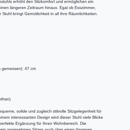
nstuhls erhöht den Sitzkomfort und ermöglichen ein
inen längeren Zeitraum hinaus. Egal ob Esszimmer,
tuhl bringt Gemütlichkeit in all Ihre Räumlichkeiten.
s gemessen): 47 cm
ethan)
queme, solide und zugleich stilvolle Sitzgelegenheit für
nem interessanten Design wird dieser Stuhl viele Blicke
e perfekte Ergänzung für Ihren Wohnbereich. Die
ht ein angenehmes Sitzen auch über einen längeren