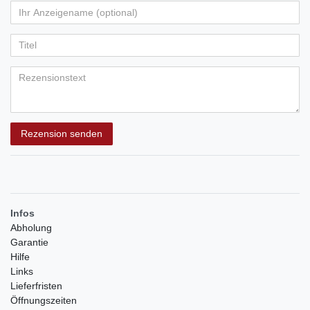
von
von
von
von
von
Ihr
Platzhalter
5
5
5
5
5
Anzeigename
Bewertungssternen
Bewertungssternen
Bewertungssternen
Bewertungssternen
Bewertungssternen
(optional)
Titel
Rezensionstext
Rezension senden
Infos
Abholung
Garantie
Hilfe
Links
Lieferfristen
Öffnungszeiten