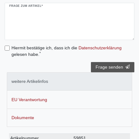
FRAGE ZUM ARTIKEL*
Hiermit bestätige ich, dass ich die
Daten­schutz­erklärung
*
gelesen habe.
Frage senden
weitere Artikelinfos
EU Verantwortung
Dokumente
Technisches
Wert
Artikelnummer
59851