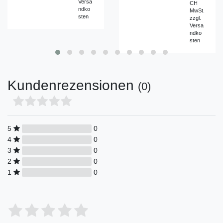
Versa
CH
ndko
MwSt.
sten
zzgl.
Versa
ndko
sten
Kundenrezensionen
(0)
5
0
4
0
3
0
2
0
1
0
Bewertungssterne
1
2
3
4
5