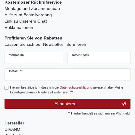
Kostenloser Rückrufservice
Montage und Zusammenbau
Hilfe zum Bestellvorgang
Link zu unserem
Chat
Reklamationen
Profitieren Sie von Rabatten
Lassen Sie sich per Newsletter informieren
VORNAME
NACHNAME
Newsletter
E-MAIL **
Honig
Hiermit bestätige ich, dass ich die
Daten­schutz­erklärung
gelesen habe. Meine
Einwilligung kann ich jederzeit widerrufen.**
Abonnieren
** Hierbei handelt es sich um ein Pflichtfeld.
Hersteller
DIVANO