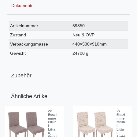
Dokumente
Technisches
Wert
Artikelnummer
59850
Merkmal
Zustand
Neu & OVP
Verpackungsmasse
440×530×910mm
Gewicht
24700 g
Zubehör
Ähnliche Artikel
2x
2x
Esszi
Esszi
mme
mme
rstuh
rstuh
l
l
Litta
Litta
u,
u,
Stuhl
Stuhl