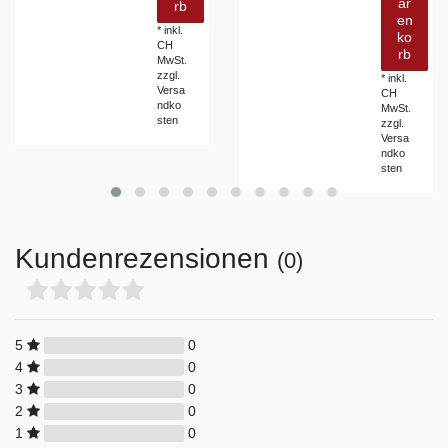
ar
rb
en
*
inkl.
ko
CH
rb
MwSt.
zzgl.
*
inkl.
Versa
CH
ndko
MwSt.
sten
zzgl.
Versa
ndko
sten
Kundenrezensionen
(0)
5
0
4
0
3
0
2
0
1
0