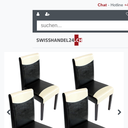
Chat
- Hotline
+