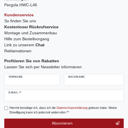
Pergola HWC-L46
Kundenservice
So finden Sie uns
Kostenloser Rückrufservice
Montage und Zusammenbau
Hilfe zum Bestellvorgang
Link zu unserem
Chat
Reklamationen
Profitieren Sie von Rabatten
Lassen Sie sich per Newsletter informieren
VORNAME
NACHNAME
Newsletter
E-MAIL **
Honig
Hiermit bestätige ich, dass ich die
Daten­schutz­erklärung
gelesen habe. Meine
Einwilligung kann ich jederzeit widerrufen.**
Abonnieren