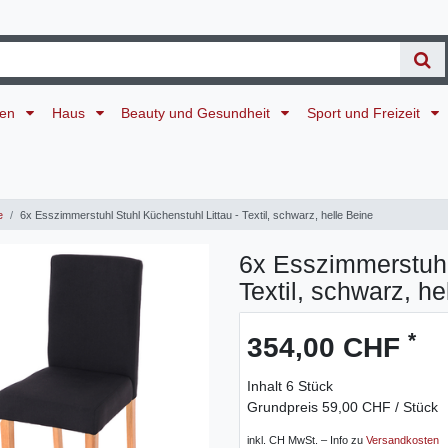
ten
Haus
Beauty und Gesundheit
Sport und Freizeit
e
6x Esszimmerstuhl Stuhl Küchenstuhl Littau - Textil, schwarz, helle Beine
6x Esszimmerstuhl 
Textil, schwarz, he
*
354,00 CHF
Inhalt
6
Stück
Grundpreis
59,00 CHF / Stück
inkl. CH MwSt. – Info zu
Versandkosten