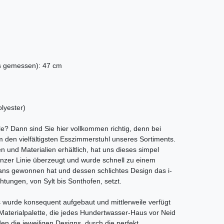
s gemessen): 47 cm
olyester)
? Dann sind Sie hier vollkommen richtig, denn bei
 den vielfältigsten Esszimmerstuhl unseres Sortiments.
n und Materialien erhältlich, hat uns dieses simpel
anzer Linie überzeugt und wurde schnell zu einem
Fans gewonnen hat und dessen schlichtes Design das i-
tungen, von Sylt bis Sonthofen, setzt.
s wurde konsequent aufgebaut und mittlerweile verfügt
Materialpalette, die jedes Hundertwasser-Haus vor Neid
en die jeweiligen Designs, durch die perfekt