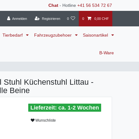
Chat
- Hotline
+41 56 534 72 67
Anmelden
Registrieren
0
0
0,00 CHF
Tierbedarf
Fahrzeugzubehoer
Saisonartikel
B-Ware
Stuhl Küchenstuhl Littau -
lle Beine
ca. 1-2 Wochen
Wunschliste