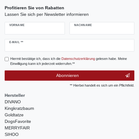
Profitieren Sie von Rabatten
Lassen Sie sich per Newsletter informieren
VORNAME
NACHNAME
Newsletter
E-MAIL **
Honig
Hiermit bestätige ich, dass ich die
Daten­schutz­erklärung
gelesen habe. Meine
Einwilligung kann ich jederzeit widerrufen.**
Abonnieren
** Hierbei handelt es sich um ein Pflichtfeld.
Hersteller
DIVANO
Kingkratzbaum
Goldtatze
DogsFavorite
MERRYFAIR
SIHOO