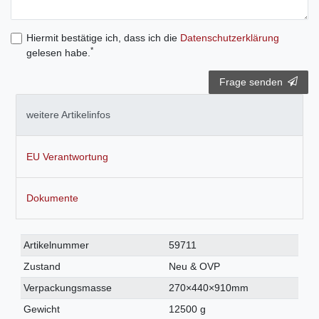
Hiermit bestätige ich, dass ich die
Daten­schutz­erklärung
*
gelesen habe.
Frage senden
weitere Artikelinfos
EU Verantwortung
Dokumente
Technisches
Wert
Artikelnummer
59711
Merkmal
Zustand
Neu & OVP
Verpackungsmasse
270×440×910mm
Gewicht
12500 g