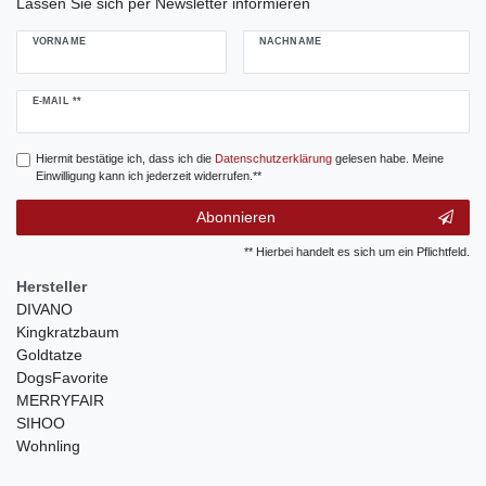
Lassen Sie sich per Newsletter informieren
VORNAME
NACHNAME
Newsletter
E-MAIL **
Honig
Hiermit bestätige ich, dass ich die
Daten­schutz­erklärung
gelesen habe. Meine
Einwilligung kann ich jederzeit widerrufen.**
Abonnieren
** Hierbei handelt es sich um ein Pflichtfeld.
Hersteller
DIVANO
Kingkratzbaum
Goldtatze
DogsFavorite
MERRYFAIR
SIHOO
Wohnling