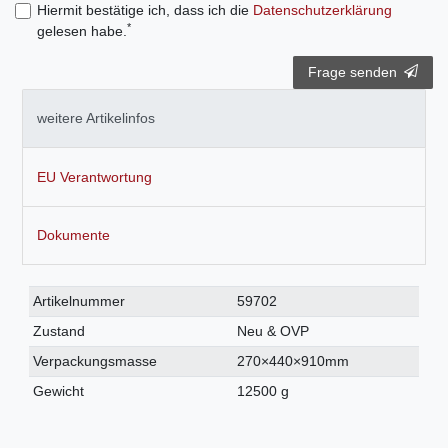
Hiermit bestätige ich, dass ich die
Daten­schutz­erklärung
*
gelesen habe.
Frage senden
weitere Artikelinfos
EU Verantwortung
Dokumente
Technisches
Wert
Artikelnummer
59702
Merkmal
Zustand
Neu & OVP
Verpackungsmasse
270×440×910mm
Gewicht
12500 g