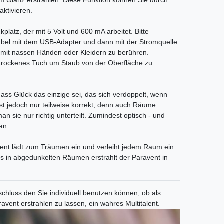
lem Glanz erstrahlen. Diese Funktion können Sie durch
aktivieren.
platz, der mit 5 Volt und 600 mA arbeitet. Bitte
abel mit dem USB-Adapter und dann mit der Stromquelle.
e mit nassen Händen oder Kleidern zu berühren.
 trockenes Tuch um Staub von der Oberfläche zu
dass Glück das einzige sei, das sich verdoppelt, wenn
 ist jedoch nur teilweise korrekt, denn auch Räume
n sie nur richtig unterteilt. Zumindest optisch - und
an.
ent lädt zum Träumen ein und verleiht jedem Raum ein
s in abgedunkelten Räumen erstrahlt der Paravent in
chluss den Sie individuell benutzen können, ob als
ent erstrahlen zu lassen, ein wahres Multitalent.