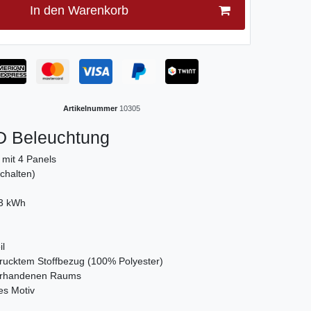
In den Warenkorb
Artikelnummer
10305
D Beleuchtung
 mit 4 Panels
schalten)
03 kWh
il
drucktem Stoffbezug (100% Polyester)
vorhandenen Raums
es Motiv