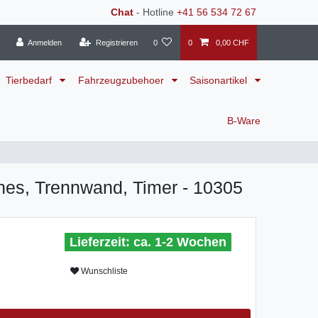
Chat
- Hotline
+41 56 534 72 67
Anmelden
Registrieren
0
0
0,00 CHF
Tierbedarf
Fahrzeugzubehoer
Saisonartikel
B-Ware
es, Trennwand, Timer - 10305
ca. 1-2 Wochen
Wunschliste