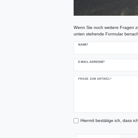
Ceres::Template.mailFormHoneypo
Wenn Sie noch weitere Fragen zu
unten stehende Formular benach
NAME*
E-MAIL-ADRESSE*
FRAGE ZUM ARTIKEL*
Hiermit bestätige ich, dass ic