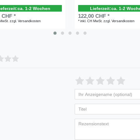
ca. 1-2 Wochen
ca. 1-2 Woch
0 CHF *
122,00 CHF *
 MwSt.
zzgl.
Versandkosten
*
inkl. CH MwSt.
zzgl.
Versandkosten
Bewertungssterne
1
2
3
4
5
von
von
von
von
vo
Ihr
Platzhalter
5
5
5
5
5
Anzeigename
Bewertungss
Bewertung
Bewertu
Bewer
Bew
(optional)
Titel