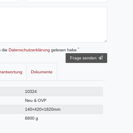
*
h die
Daten­schutz­erklärung
gelesen habe.
Frage senden
rantwortung
Dokumente
10324
Neu & OVP
140×420×1820mm
8800 g