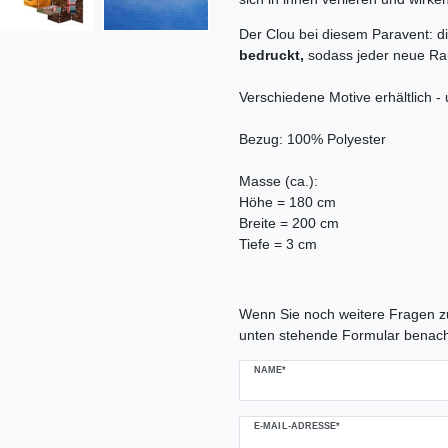
Der Clou bei diesem Paravent: d
bedruckt,
sodass jeder neue Raum
Verschiedene Motive erhältlich -
Bezug: 100% Polyester
Masse (ca.):
Höhe = 180 cm
Breite = 200 cm
Tiefe = 3 cm
Ceres::Template.mailFormHoneypo
Wenn Sie noch weitere Fragen zu
unten stehende Formular benach
NAME*
E-MAIL-ADRESSE*