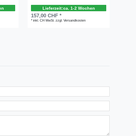
en
ca. 1-2 Wochen
157,00 CHF *
135,0
*
inkl. CH MwSt.
zzgl.
Versandkosten
*
inkl. C
n
ternen
ssternen
ngssternen
tungssternen
ertungssternen