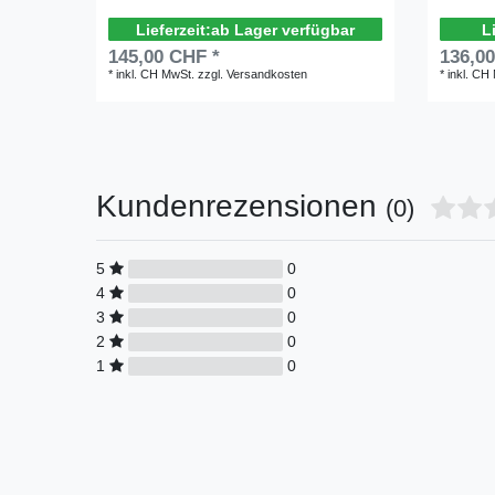
ab Lager verfügbar
145,00 CHF *
136,0
*
inkl. CH MwSt.
zzgl.
Versandkosten
*
inkl. CH
Kundenrezensionen
(0)
5
0
4
0
3
0
2
0
1
0