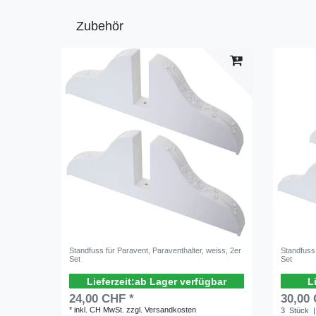
Zubehör
Standfuss für Paravent, Paraventhalter, weiss, 2er
Standfuss 
Set
Set
ab Lager verfügbar
24,00 CHF *
30,00
*
inkl. CH MwSt.
zzgl.
Versandkosten
3
Stück
|