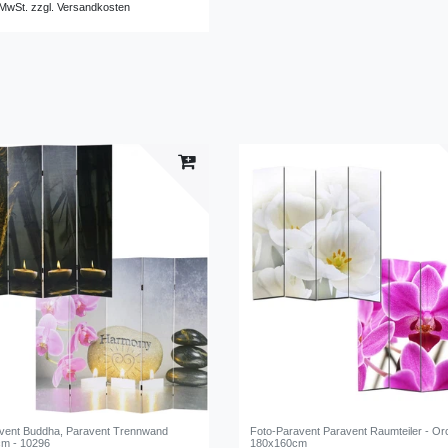
 MwSt.
zzgl.
Versandkosten
vent Buddha, Paravent Trennwand
Foto-Paravent Paravent Raumteiler - Or
cm - 10296
180x160cm