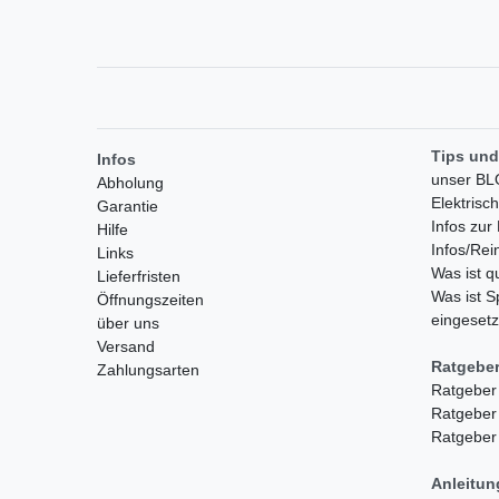
Tips und
Infos
unser B
Abholung
Elektrisc
Garantie
Infos zu
Hilfe
Infos/Rei
Links
Was ist 
Lieferfristen
Was ist S
Öffnungszeiten
eingesetz
über uns
Versand
Ratgebe
Zahlungsarten
Ratgeber
Ratgeber
Ratgeber
Anleitu