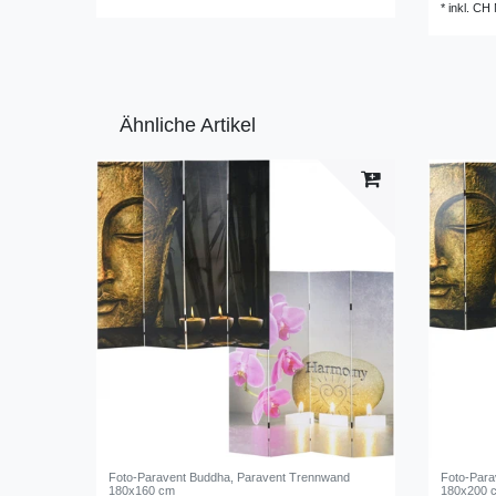
*
inkl. CH
Ähnliche Artikel
Foto-Paravent Buddha, Paravent Trennwand
Foto-Para
180x160 cm
180x200 