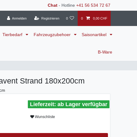
Chat
- Hotline
+41 56 534 72 67
Anmelden
Registrieren
0
0
0,00 CHF
Tierbedarf
Fahrzeugzubehoer
Saisonartikel
B-Ware
ravent Strand 180x200cm
0cm
ab Lager verfügbar
Wunschliste