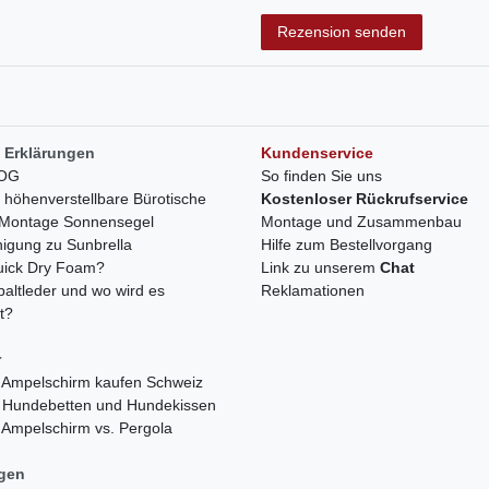
Rezensionstext
Rezension senden
 Erklärungen
Kundenservice
LOG
So finden Sie uns
h höhenverstellbare Bürotische
Kostenloser Rückrufservice
r Montage Sonnensegel
Montage und Zusammenbau
nigung zu Sunbrella
Hilfe zum Bestellvorgang
quick Dry Foam?
Link zu unserem
Chat
paltleder und wo wird es
Reklamationen
t?
r
 Ampelschirm kaufen Schweiz
 Hundebetten und Hundekissen
 Ampelschirm vs. Pergola
ngen