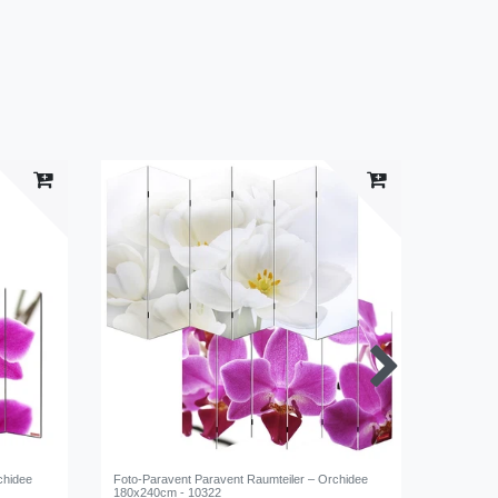
chidee
Foto-Paravent Paravent Raumteiler – Orchidee
Foto-Par
180x240cm - 10322
180x200