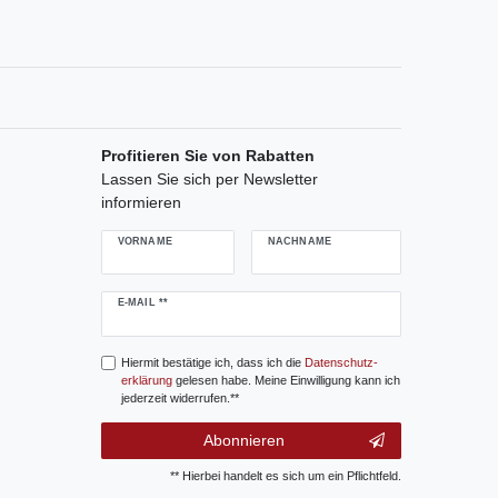
Profitieren Sie von Rabatten
Lassen Sie sich per Newsletter
informieren
VORNAME
NACHNAME
Newsletter
E-MAIL **
Honig
Hiermit bestätige ich, dass ich die
Daten­schutz­
erklärung
gelesen habe. Meine Einwilligung kann ich
jederzeit widerrufen.**
Abonnieren
** Hierbei handelt es sich um ein Pflichtfeld.