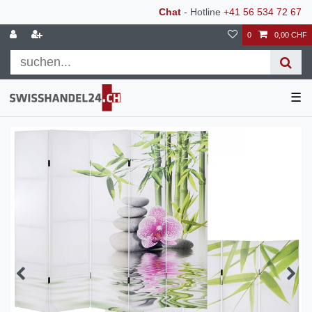
Chat
- Hotline
+41 56 534 72 67
0
0,00 CHF
☰