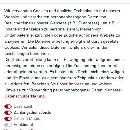
weitere Shops
Wir verwenden Cookies und ähnliche Technologien auf unserer
Website und verarbeiten personenbezogene Daten von
traumlampen
- Lampen und Kronleuchter
Besucher:innen unserer Webseite (z.B. IP-Adresse), um z.B.
kinderwagencenter
- Exklusive und günstige Kinderwagen
Inhalte und Anzeigen zu personalisieren, Medien von
gastrogeraete24
- alles für Gastronomie und Imbiss
Drittanbietern einzubinden oder Zugriffe auf unsere Website zu
soziale Medien
analysieren. Die Datenverarbeitung erfolgt erst durch gesetzte
Cookies. Wir teilen diese Daten mit Dritten, die wir in den
Facebook
Einstellungen benennen.
sicher einkaufen
Die Datenverarbeitung kann mit Einwilligung oder aufgrund eines
berechtigten Interesses erfolgen. Die Zustimmung kann erteilt
oder abgelehnt werden. Es besteht das Recht, nicht einzuwilligen
und die Einwilligung zu einem späteren Zeitpunkt zu ändern oder
zu widerrufen. Beachten Sie unser
Impressum
und weitere
Sichere Bestellung und Zahlung via SSL Verschlüsselung
Hinweise zur Verwendung personenbezogener Daten in unserer
Daten­schutz­erklärung
.
Essenziell
Widerrufs­recht
Widerrufs­formular
Impressum
Zahlungsdienstleister
Externe Medien
Funktional