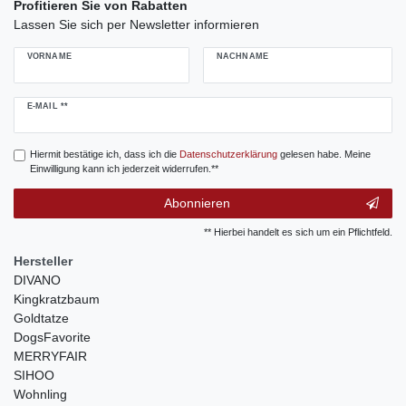
Profitieren Sie von Rabatten
Lassen Sie sich per Newsletter informieren
VORNAME
NACHNAME
Newsletter
E-MAIL **
Honig
Hiermit bestätige ich, dass ich die
Daten­schutz­erklärung
gelesen habe. Meine
Einwilligung kann ich jederzeit widerrufen.**
Abonnieren
** Hierbei handelt es sich um ein Pflichtfeld.
Hersteller
DIVANO
Kingkratzbaum
Goldtatze
DogsFavorite
MERRYFAIR
SIHOO
Wohnling