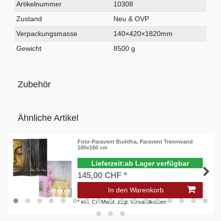
Technisches
Wert
Artikelnummer
10308
Merkmal
Zustand
Neu & OVP
Verpackungsmasse
140×420×1820mm
Gewicht
8500 g
Zubehör
Ähnliche Artikel
Foto-Paravent Buddha, Paravent Trennwand
180x160 cm
ab Lager verfügbar
145,00 CHF *
In den Warenkorb
*
inkl. CH MwSt.
zzgl.
Versandkosten