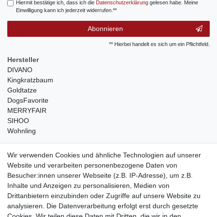
Hiermit bestätige ich, dass ich die
Daten­schutz­erklärung
gelesen habe. Meine
Einwilligung kann ich jederzeit widerrufen.**
Abonnieren
** Hierbei handelt es sich um ein Pflichtfeld.
Hersteller
DIVANO
Kingkratzbaum
Goldtatze
DogsFavorite
MERRYFAIR
SIHOO
Wohnling
weitere Shops
Wir verwenden Cookies und ähnliche Technologien auf unserer
Website und verarbeiten personenbezogene Daten von
traumlampen
- Lampen und Kronleuchter
Besucher:innen unserer Webseite (z.B. IP-Adresse), um z.B.
kinderwagencenter
- Exklusive und günstige Kinderwagen
Inhalte und Anzeigen zu personalisieren, Medien von
gastrogeraete24
- alles für Gastronomie und Imbiss
Drittanbietern einzubinden oder Zugriffe auf unsere Website zu
soziale Medien
analysieren. Die Datenverarbeitung erfolgt erst durch gesetzte
Cookies. Wir teilen diese Daten mit Dritten, die wir in den