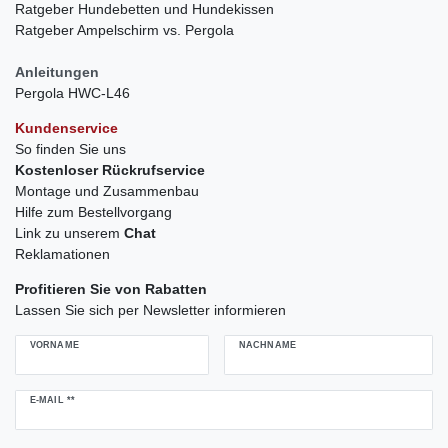
Ratgeber Hundebetten und Hundekissen
Ratgeber Ampelschirm vs. Pergola
Anleitungen
Pergola HWC-L46
Kundenservice
So finden Sie uns
Kostenloser Rückrufservice
Montage und Zusammenbau
Hilfe zum Bestellvorgang
Link zu unserem
Chat
Reklamationen
Profitieren Sie von Rabatten
Lassen Sie sich per Newsletter informieren
VORNAME
NACHNAME
Newsletter
E-MAIL **
Honig