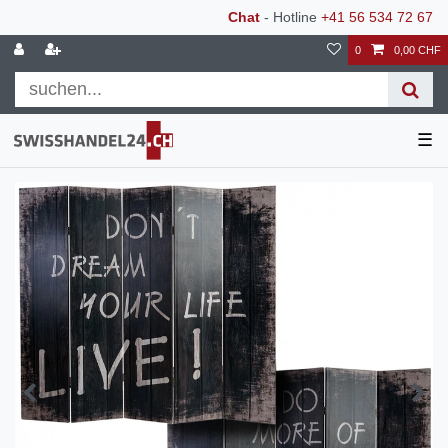
Chat
- Hotline
+41 56 534 72 67
0
0,00 CHF
☰