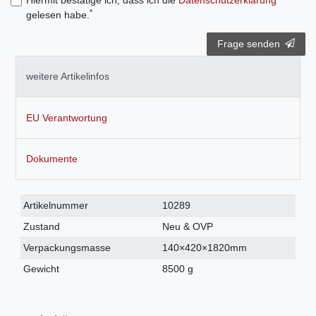
Hiermit bestätige ich, dass ich die
Daten­schutz­erklärung
*
gelesen habe.
Frage senden
weitere Artikelinfos
EU Verantwortung
Dokumente
Technisches
Wert
Artikelnummer
10289
Merkmal
Zustand
Neu & OVP
Verpackungsmasse
140×420×1820mm
Gewicht
8500 g