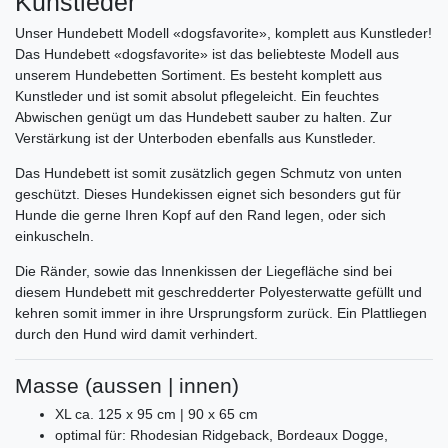
Kunstleder
Unser Hundebett Modell «dogsfavorite», komplett aus Kunstleder!
Das Hundebett «dogsfavorite» ist das beliebteste Modell aus
unserem Hundebetten Sortiment. Es besteht komplett aus
Kunstleder und ist somit absolut pflegeleicht. Ein feuchtes
Abwischen genügt um das Hundebett sauber zu halten. Zur
Verstärkung ist der Unterboden ebenfalls aus Kunstleder.
Das Hundebett ist somit zusätzlich gegen Schmutz von unten
geschützt. Dieses Hundekissen eignet sich besonders gut für
Hunde die gerne Ihren Kopf auf den Rand legen, oder sich
einkuscheln.
Die Ränder, sowie das Innenkissen der Liegefläche sind bei
diesem Hundebett mit geschredderter Polyesterwatte gefüllt und
kehren somit immer in ihre Ursprungsform zurück. Ein Plattliegen
durch den Hund wird damit verhindert.
Masse (aussen | innen)
XL ca. 125 x 95 cm | 90 x 65 cm
optimal für: Rhodesian Ridgeback, Bordeaux Dogge,