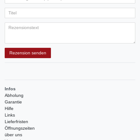
Ihr
Platzhalter
5
5
5
5
5
Anzeigename
Bewertungssternen
Bewertungssternen
Bewertungssternen
Bewertungssternen
Bewertungssternen
(optional)
Titel
Rezensionstext
Rezension senden
Infos
Abholung
Garantie
Hilfe
Links
Lieferfristen
Öffnungszeiten
über uns