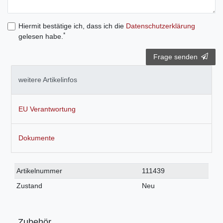
Hiermit bestätige ich, dass ich die
Daten­schutz­erklärung
*
gelesen habe.
Frage senden
weitere Artikelinfos
EU Verantwortung
Dokumente
Technisches
Wert
Artikelnummer
111439
Merkmal
Zustand
Neu
Zubehör