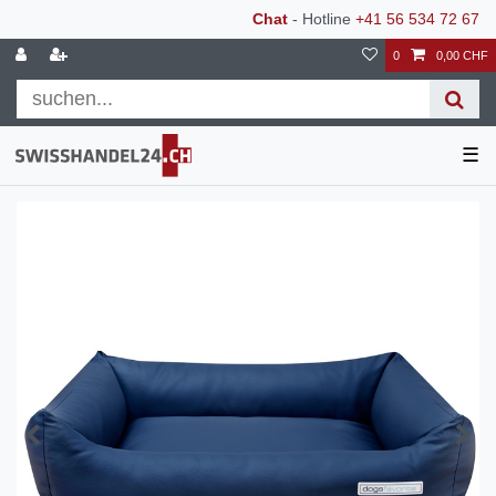
Chat
- Hotline
+41 56 534 72 67
0
0,00 CHF
☰