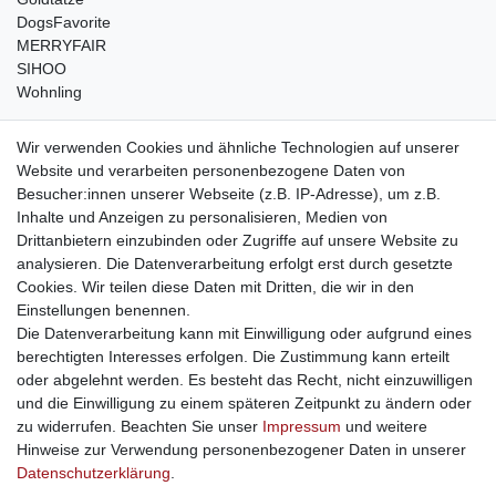
DogsFavorite
MERRYFAIR
SIHOO
Wohnling
weitere Shops
Wir verwenden Cookies und ähnliche Technologien auf unserer
Website und verarbeiten personenbezogene Daten von
traumlampen
- Lampen und Kronleuchter
Besucher:innen unserer Webseite (z.B. IP-Adresse), um z.B.
kinderwagencenter
- Exklusive und günstige Kinderwagen
Inhalte und Anzeigen zu personalisieren, Medien von
gastrogeraete24
- alles für Gastronomie und Imbiss
Drittanbietern einzubinden oder Zugriffe auf unsere Website zu
soziale Medien
analysieren. Die Datenverarbeitung erfolgt erst durch gesetzte
Cookies. Wir teilen diese Daten mit Dritten, die wir in den
Facebook
Einstellungen benennen.
sicher einkaufen
Die Datenverarbeitung kann mit Einwilligung oder aufgrund eines
berechtigten Interesses erfolgen. Die Zustimmung kann erteilt
oder abgelehnt werden. Es besteht das Recht, nicht einzuwilligen
und die Einwilligung zu einem späteren Zeitpunkt zu ändern oder
zu widerrufen. Beachten Sie unser
Impressum
und weitere
Sichere Bestellung und Zahlung via SSL Verschlüsselung
Hinweise zur Verwendung personenbezogener Daten in unserer
Daten­schutz­erklärung
.