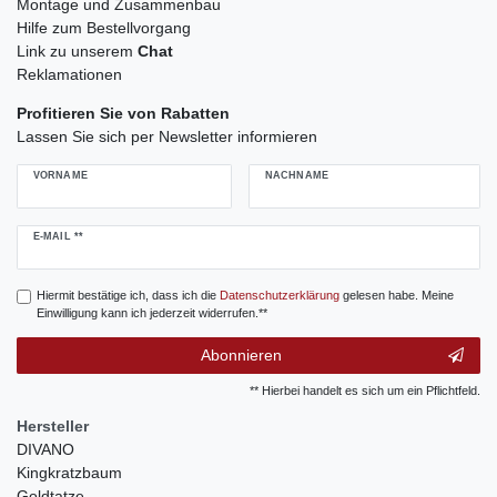
Montage und Zusammenbau
Hilfe zum Bestellvorgang
Link zu unserem
Chat
Reklamationen
Profitieren Sie von Rabatten
Lassen Sie sich per Newsletter informieren
VORNAME
NACHNAME
Newsletter
E-MAIL **
Honig
Hiermit bestätige ich, dass ich die
Daten­schutz­erklärung
gelesen habe. Meine
Einwilligung kann ich jederzeit widerrufen.**
Abonnieren
** Hierbei handelt es sich um ein Pflichtfeld.
Hersteller
DIVANO
Kingkratzbaum
Goldtatze