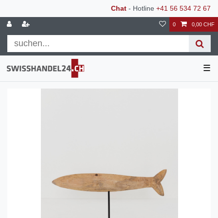
Chat
- Hotline
+41 56 534 72 67
0
0,00 CHF
☰