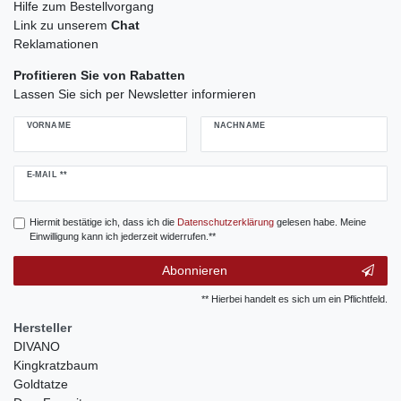
Hilfe zum Bestellvorgang
Link zu unserem
Chat
Reklamationen
Profitieren Sie von Rabatten
Lassen Sie sich per Newsletter informieren
VORNAME
NACHNAME
Newsletter
E-MAIL **
Honig
Hiermit bestätige ich, dass ich die
Daten­schutz­erklärung
gelesen habe. Meine
Einwilligung kann ich jederzeit widerrufen.**
Abonnieren
** Hierbei handelt es sich um ein Pflichtfeld.
Hersteller
DIVANO
Kingkratzbaum
Goldtatze