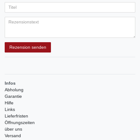
Ihr
Platzhalter
5
5
5
5
5
Anzeigename
Bewertungssternen
Bewertungssternen
Bewertungssternen
Bewertungssternen
Bewertungssternen
(optional)
Titel
Rezensionstext
Rezension senden
Infos
Abholung
Garantie
Hilfe
Links
Lieferfristen
Öffnungszeiten
über uns
Versand