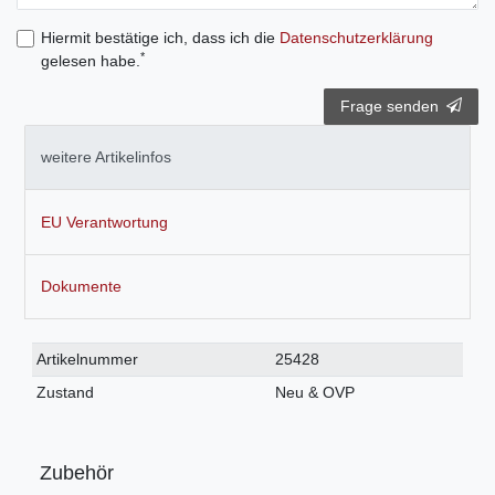
Hiermit bestätige ich, dass ich die
Daten­schutz­erklärung
*
gelesen habe.
Frage senden
weitere Artikelinfos
EU Verantwortung
Dokumente
Technisches
Wert
Artikelnummer
25428
Merkmal
Zustand
Neu & OVP
Zubehör