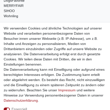
DogsFavorite
MERRYFAIR
SIHOO
Wohnling
weitere Shops
Wir verwenden Cookies und ähnliche Technologien auf unserer
Website und verarbeiten personenbezogene Daten von
traumlampen
- Lampen und Kronleuchter
Besucher:innen unserer Webseite (z.B. IP-Adresse), um z.B.
kinderwagencenter
- Exklusive und günstige Kinderwagen
Inhalte und Anzeigen zu personalisieren, Medien von
gastrogeraete24
- alles für Gastronomie und Imbiss
Drittanbietern einzubinden oder Zugriffe auf unsere Website zu
soziale Medien
analysieren. Die Datenverarbeitung erfolgt erst durch gesetzte
Cookies. Wir teilen diese Daten mit Dritten, die wir in den
Facebook
Einstellungen benennen.
sicher einkaufen
Die Datenverarbeitung kann mit Einwilligung oder aufgrund eines
berechtigten Interesses erfolgen. Die Zustimmung kann erteilt
oder abgelehnt werden. Es besteht das Recht, nicht einzuwilligen
und die Einwilligung zu einem späteren Zeitpunkt zu ändern oder
zu widerrufen. Beachten Sie unser
Impressum
und weitere
Sichere Bestellung und Zahlung via SSL Verschlüsselung
Hinweise zur Verwendung personenbezogener Daten in unserer
Daten­schutz­erklärung
.
Essenziell