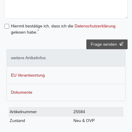
Hiermit bestätige ich, dass ich die
Daten­schutz­erklärung
*
gelesen habe.
Frage senden
weitere Artikelinfos
EU Verantwortung
Dokumente
Technisches
Wert
Artikelnummer
25584
Merkmal
Zustand
Neu & OVP