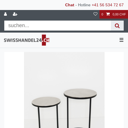
Chat
- Hotline
+41 56 534 72 67
0
0,00 CHF
☰