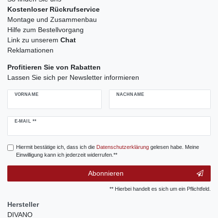
Kostenloser Rückrufservice
Montage und Zusammenbau
Hilfe zum Bestellvorgang
Link zu unserem
Chat
Reklamationen
Profitieren Sie von Rabatten
Lassen Sie sich per Newsletter informieren
VORNAME
NACHNAME
Newsletter
E-MAIL **
Honig
Hiermit bestätige ich, dass ich die
Daten­schutz­erklärung
gelesen habe. Meine
Einwilligung kann ich jederzeit widerrufen.**
Abonnieren
** Hierbei handelt es sich um ein Pflichtfeld.
Hersteller
DIVANO