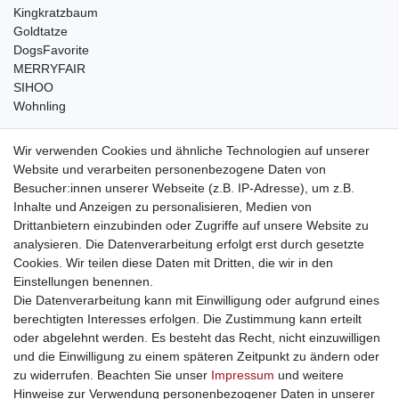
Kingkratzbaum
Goldtatze
DogsFavorite
MERRYFAIR
SIHOO
Wohnling
weitere Shops
Wir verwenden Cookies und ähnliche Technologien auf unserer
Website und verarbeiten personenbezogene Daten von
traumlampen
- Lampen und Kronleuchter
Besucher:innen unserer Webseite (z.B. IP-Adresse), um z.B.
kinderwagencenter
- Exklusive und günstige Kinderwagen
Inhalte und Anzeigen zu personalisieren, Medien von
gastrogeraete24
- alles für Gastronomie und Imbiss
Drittanbietern einzubinden oder Zugriffe auf unsere Website zu
soziale Medien
analysieren. Die Datenverarbeitung erfolgt erst durch gesetzte
Cookies. Wir teilen diese Daten mit Dritten, die wir in den
Facebook
Einstellungen benennen.
sicher einkaufen
Die Datenverarbeitung kann mit Einwilligung oder aufgrund eines
berechtigten Interesses erfolgen. Die Zustimmung kann erteilt
oder abgelehnt werden. Es besteht das Recht, nicht einzuwilligen
und die Einwilligung zu einem späteren Zeitpunkt zu ändern oder
zu widerrufen. Beachten Sie unser
Impressum
und weitere
Sichere Bestellung und Zahlung via SSL Verschlüsselung
Hinweise zur Verwendung personenbezogener Daten in unserer