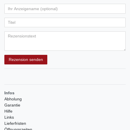
von
von
von
von
von
Ihr
Platzhalter
5
5
5
5
5
Anzeigename
Bewertungssternen
Bewertungssternen
Bewertungssternen
Bewertungssternen
Bewertungssternen
(optional)
Titel
Rezensionstext
Rezension senden
Infos
Abholung
Garantie
Hilfe
Links
Lieferfristen
Öffnungszeiten