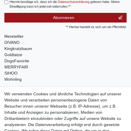
Hiermit bestätige ich, dass ich die
Daten­schutz­erklärung
gelesen habe. Meine
Einwilligung kann ich jederzeit widerrufen.**
Abonnieren
** Hierbei handelt es sich um ein Pflichtfeld.
Hersteller
DIVANO
Kingkratzbaum
Goldtatze
DogsFavorite
MERRYFAIR
SIHOO
Wohnling
weitere Shops
Wir verwenden Cookies und ähnliche Technologien auf unserer
Website und verarbeiten personenbezogene Daten von
traumlampen
- Lampen und Kronleuchter
Besucher:innen unserer Webseite (z.B. IP-Adresse), um z.B.
kinderwagencenter
- Exklusive und günstige Kinderwagen
Inhalte und Anzeigen zu personalisieren, Medien von
gastrogeraete24
- alles für Gastronomie und Imbiss
Drittanbietern einzubinden oder Zugriffe auf unsere Website zu
soziale Medien
analysieren. Die Datenverarbeitung erfolgt erst durch gesetzte
Cookies. Wir teilen diese Daten mit Dritten, die wir in den