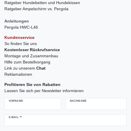
Ratgeber Hundebetten und Hundekissen
Ratgeber Ampelschirm vs. Pergola
Anleitungen
Pergola HWC-L46
Kundenservice
So finden Sie uns
Kostenloser Rückrufservice
Montage und Zusammenbau
Hilfe zum Bestellvorgang
Link zu unserem
Chat
Reklamationen
Profitieren Sie von Rabatten
Lassen Sie sich per Newsletter informieren
VORNAME
NACHNAME
Newsletter
E-MAIL **
Honig