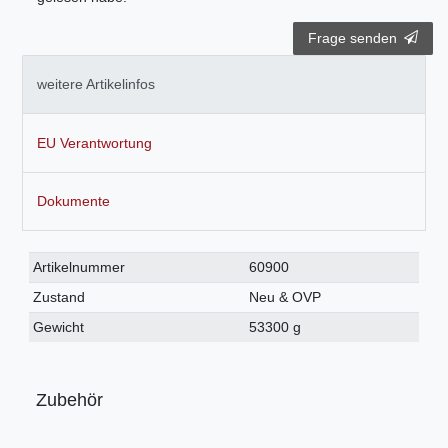
Frage senden
weitere Artikelinfos
EU Verantwortung
Dokumente
Technisches
Wert
Artikelnummer
60900
Merkmal
Zustand
Neu & OVP
Gewicht
53300 g
Zubehör