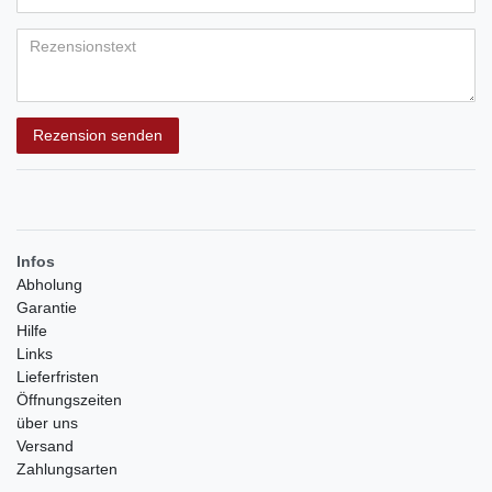
Bewertungssternen
Bewertungssternen
Bewertungssternen
Bewertungssternen
Bewertungssternen
(optional)
Titel
Rezensionstext
Rezension senden
Infos
Abholung
Garantie
Hilfe
Links
Lieferfristen
Öffnungszeiten
über uns
Versand
Zahlungsarten