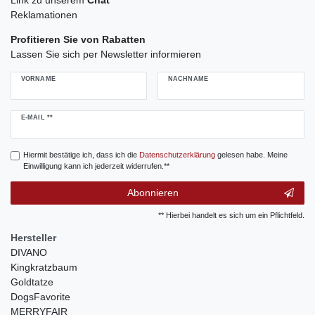
Reklamationen
Profitieren Sie von Rabatten
Lassen Sie sich per Newsletter informieren
VORNAME
NACHNAME
Newsletter
E-MAIL **
Honig
Hiermit bestätige ich, dass ich die
Daten­schutz­erklärung
gelesen habe. Meine
Einwilligung kann ich jederzeit widerrufen.**
Abonnieren
** Hierbei handelt es sich um ein Pflichtfeld.
Hersteller
DIVANO
Kingkratzbaum
Goldtatze
DogsFavorite
MERRYFAIR