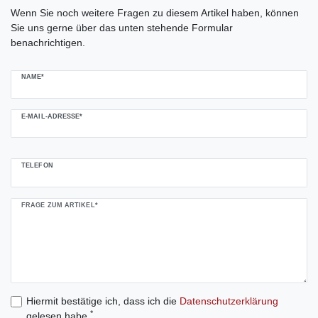
Ceres::Template.mailFormHoneypotLabel
Wenn Sie noch weitere Fragen zu diesem Artikel haben, können
Sie uns gerne über das unten stehende Formular
benachrichtigen.
NAME*
E-MAIL-ADRESSE*
TELEFON
FRAGE ZUM ARTIKEL*
Hiermit bestätige ich, dass ich die
Daten­schutz­erklärung
*
gelesen habe.