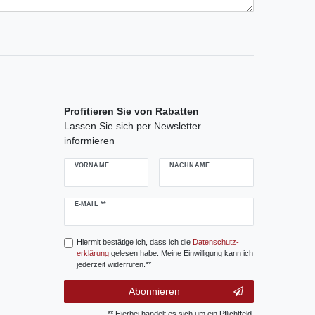
Profitieren Sie von Rabatten
Lassen Sie sich per Newsletter
informieren
VORNAME
NACHNAME
Newsletter
E-MAIL **
Honig
Hiermit bestätige ich, dass ich die
Daten­schutz­
erklärung
gelesen habe. Meine Einwilligung kann ich
jederzeit widerrufen.**
Abonnieren
** Hierbei handelt es sich um ein Pflichtfeld.