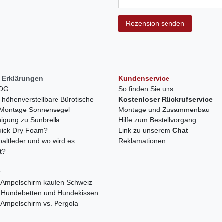
Rezensionstext
Rezension senden
 Erklärungen
Kundenservice
LOG
So finden Sie uns
h höhenverstellbare Bürotische
Kostenloser Rückrufservice
r Montage Sonnensegel
Montage und Zusammenbau
nigung zu Sunbrella
Hilfe zum Bestellvorgang
quick Dry Foam?
Link zu unserem
Chat
paltleder und wo wird es
Reklamationen
t?
r
 Ampelschirm kaufen Schweiz
 Hundebetten und Hundekissen
 Ampelschirm vs. Pergola