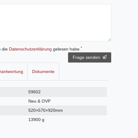
*
h die
Daten­schutz­erklärung
gelesen habe.
Frage senden
rantwortung
Dokumente
59602
Neu & OVP
520×570×920mm
13900 g