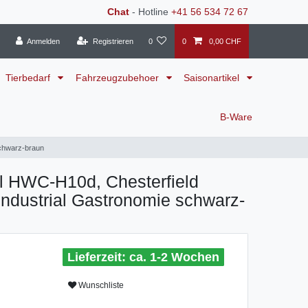
Chat
- Hotline
+41 56 534 72 67
Anmelden
Registrieren
0
0
0,00 CHF
Tierbedarf
Fahrzeugzubehoer
Saisonartikel
B-Ware
schwarz-braun
l HWC-H10d, Chesterfield
Industrial Gastronomie schwarz-
ca. 1-2 Wochen
Wunschliste