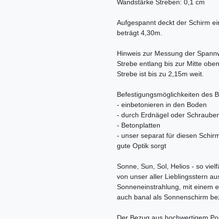
Wandstärke Streben: 0,1 cm
Aufgespannt deckt der Schirm ei
beträgt 4,30m.
Hinweis zur Messung der Spannw
Strebe entlang bis zur Mitte obe
Strebe ist bis zu 2,15m weit.
Befestigungsmöglichkeiten des 
- einbetonieren in den Boden
- durch Erdnägel oder Schraube
- Betonplatten
- unser separat für diesen Schir
gute Optik sorgt
Sonne, Sun, Sol, Helios - so vielf
von unser aller Lieblingsstern au
Sonneneinstrahlung, mit einem e
auch banal als Sonnenschirm be
Der Bezug aus hochwertigem Polye