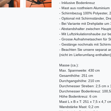
- Inklusive Bodenkreuz
- Mast aus rostfreiem Aluminium
- Schirmbezug 100% Polyester, 
- Optional mit Schirmständer, Dr
- Bei Variante mit Drehplatte um
- Abstandshalter zwischen Haupt
- Mit Luftzirkulationshaube zur
- Grosse Aufnahmetaschen für S
- Gestänge nochmals mit Schirmst
- Beachten Sie unsere separat
(nicht im Lieferumfang enthalten
Masse (ca.):
Max. Spannweite: 430 cm
Gesamthöhe: 251 cm
Durchgangshöhe: 210 cm
Durchmesser Streben: 2,5 cm x 
Durchmesser Bodenkreuz: 100,
Höhe Bodenkreuz: 6 cm
Mast L x B x T: 251 x 7,5 x 4,7 c
Wandstärke Mast: 0,2 cm