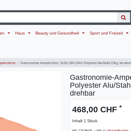
ten
Haus
Beauty und Gesundheit
Sport und Freizeit
elschirme
Gastronomie-Ampelschirm, 3x3m (Ø4,24m) Polyester Alu/Stahl 23kg, terrakot
Gastronomie-Ampe
Polyester Alu/Stah
drehbar
*
468,00 CHF
Inhalt
1
Stück
inkl. CH MwSt. – Info zu
Versandkosten