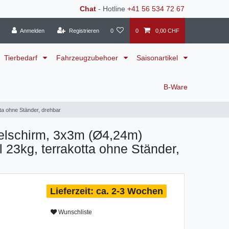
Chat
- Hotline
+41 56 534 72 67
Anmelden
Registrieren
0
0
0,00 CHF
Tierbedarf
Fahrzeugzubehoer
Saisonartikel
B-Ware
ta ohne Ständer, drehbar
lschirm, 3x3m (Ø4,24m)
l 23kg, terrakotta ohne Ständer,
ca. 2-3 Wochen
Wunschliste