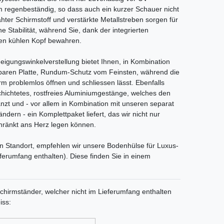
m regenbeständig, so dass auch ein kurzer Schauer nicht
ter Schirmstoff und verstärkte Metallstreben sorgen für
e Stabilität, während Sie, dank der integrierten
nen kühlen Kopf bewahren.
Neigungswinkelverstellung bietet Ihnen, in Kombination
hbaren Platte, Rundum-Schutz vom Feinsten, während die
rm problemlos öffnen und schliessen lässt. Ebenfalls
schichtetes, rostfreies Aluminiumgestänge, welches den
nzt und - vor allem in Kombination mit unseren separat
ndern - ein Komplettpaket liefert, das wir nicht nur
ränkt ans Herz legen können.
en Standort, empfehlen wir unsere Bodenhülse für Luxus-
erumfang enthalten). Diese finden Sie in einem
chirmständer, welcher nicht im Lieferumfang enthalten
iss: