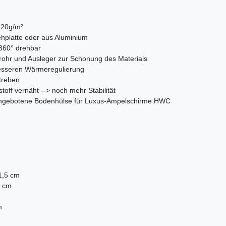
220g/m²
ehplatte oder aus Aluminium
 360° drehbar
rohr und Ausleger zur Schonung des Materials
 besseren Wärmeregulierung
treben
off vernäht --> noch mehr Stabilität
 angebotene Bodenhülse für Luxus-Ampelschirme HWC
)
1,5 cm
5 cm
m