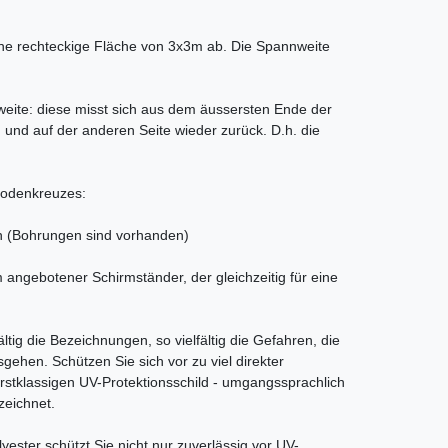
ne rechteckige Fläche von 3x3m ab. Die Spannweite
eite: diese misst sich aus dem äussersten Ende der
n und auf der anderen Seite wieder zurück. D.h. die
Bodenkreuzes:
n (Bohrungen sind vorhanden)
m angebotener Schirmständer, der gleichzeitig für eine
ältig die Bezeichnungen, so vielfältig die Gefahren, die
sgehen. Schützen Sie sich vor zu viel direkter
rstklassigen UV-Protektionsschild - umgangssprachlich
zeichnet.
ster schützt Sie nicht nur zuverlässig vor UV-