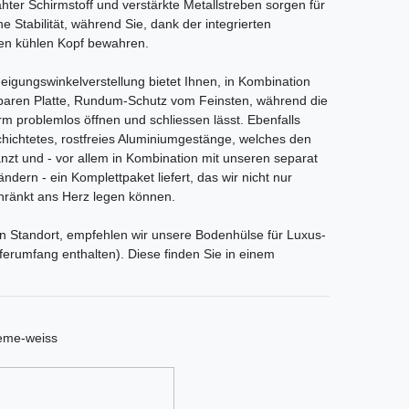
ter Schirmstoff und verstärkte Metallstreben sorgen für
e Stabilität, während Sie, dank der integrierten
nen kühlen Kopf bewahren.
Neigungswinkelverstellung bietet Ihnen, in Kombination
hbaren Platte, Rundum-Schutz vom Feinsten, während die
rm problemlos öffnen und schliessen lässt. Ebenfalls
schichtetes, rostfreies Aluminiumgestänge, welches den
nzt und - vor allem in Kombination mit unseren separat
ndern - ein Komplettpaket liefert, das wir nicht nur
ränkt ans Herz legen können.
en Standort, empfehlen wir unsere Bodenhülse für Luxus-
erumfang enthalten). Diese finden Sie in einem
reme-weiss