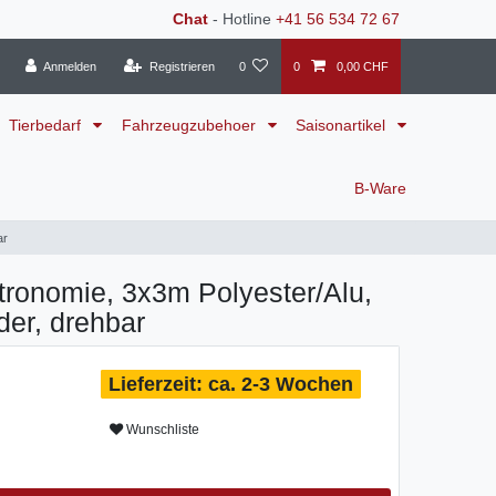
Chat
- Hotline
+41 56 534 72 67
Anmelden
Registrieren
0
0
0,00 CHF
Tierbedarf
Fahrzeugzubehoer
Saisonartikel
B-Ware
ar
ronomie, 3x3m Polyester/Alu,
der, drehbar
ca. 2-3 Wochen
Wunschliste