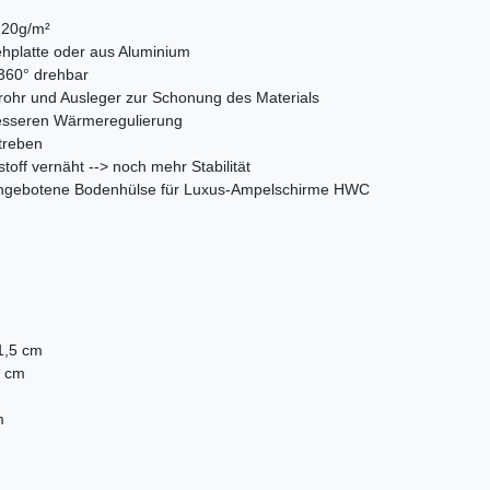
220g/m²
ehplatte oder aus Aluminium
 360° drehbar
rohr und Ausleger zur Schonung des Materials
 besseren Wärmeregulierung
treben
off vernäht --> noch mehr Stabilität
 angebotene Bodenhülse für Luxus-Ampelschirme HWC
)
1,5 cm
5 cm
m