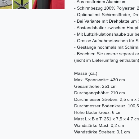
- Aus rostfreiem Aluminium
- Schirmbezug 100% Polyester, 
- Optional mit Schirmständer, Dr
- Bei Variante mit Drehplatte um
- Abstandshalter zwischen Haupt
- Mit Luftzirkulationshaube zur
- Grosse Aufnahmetaschen für S
- Gestänge nochmals mit Schirmst
- Beachten Sie unsere separat
(nicht im Lieferumfang enthalten
Masse (ca.):
Max. Spannweite: 430 cm
Gesamthöhe: 251 cm
Durchgangshöhe: 210 cm
Durchmesser Streben: 2,5 cm x 
Durchmesser Bodenkreuz: 100,
Höhe Bodenkreuz: 6 cm
Mast L x B x T: 251 x 7,5 x 4,7 c
Wandstärke Mast: 0,2 cm
Wandstärke Streben: 0,1 cm