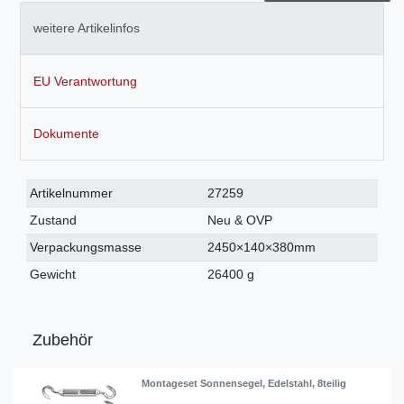
weitere Artikelinfos
EU Verantwortung
Dokumente
Technisches
Wert
Artikelnummer
27259
Merkmal
Zustand
Neu & OVP
Verpackungsmasse
2450×140×380mm
Gewicht
26400 g
Zubehör
Montageset Sonnensegel, Edelstahl, 8teilig