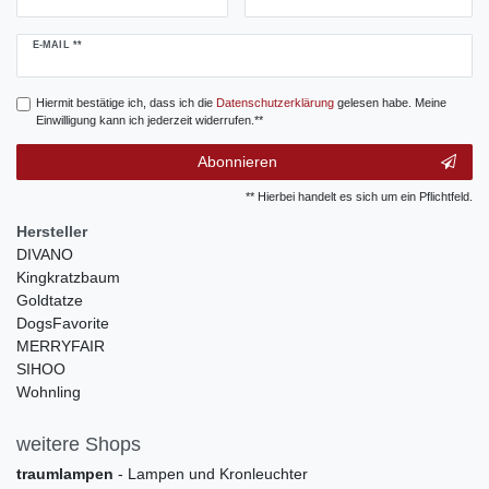
Newsletter
E-MAIL **
Honig
Hiermit bestätige ich, dass ich die
Daten­schutz­erklärung
gelesen habe. Meine
Einwilligung kann ich jederzeit widerrufen.**
Abonnieren
** Hierbei handelt es sich um ein Pflichtfeld.
Hersteller
DIVANO
Kingkratzbaum
Goldtatze
DogsFavorite
MERRYFAIR
SIHOO
Wohnling
weitere Shops
traumlampen
- Lampen und Kronleuchter