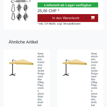
ab Lager verfügbar
25,00 CHF *
In den Warenkorb
*
inkl. CH MwSt.
zzgl.
Versandkosten
Ähnliche Artikel
Amp
Amp
elsch
elsch
irm,
irm,
Gastr
Gastr
ono
ono
mie
mie
3x3m
3x3m
Polye
Polye
ster/
ster/
Alu
Alu
23kg,
23kg,
Flap,
Flap,
crem
crem
e
e
ohne
ohne
Stän
Stän
der,
der,
dreh
dreh
bar
bar