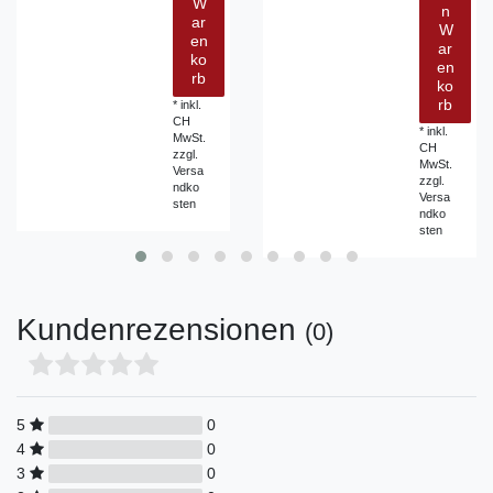
W
n
ar
W
en
ar
ko
en
rb
ko
rb
*
inkl.
CH
*
inkl.
MwSt.
CH
zzgl.
MwSt.
Versa
zzgl.
ndko
Versa
sten
ndko
sten
Kundenrezensionen
(0)
5
0
4
0
3
0