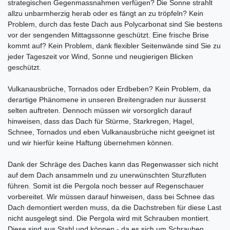
strategischen Gegenmassnahmen verfügen? Die Sonne strahlt
allzu unbarmherzig herab oder es fängt an zu tröpfeln? Kein
Problem, durch das feste Dach aus Polycarbonat sind Sie bestens
vor der sengenden Mittagssonne geschützt. Eine frische Brise
kommt auf? Kein Problem, dank flexibler Seitenwände sind Sie zu
jeder Tageszeit vor Wind, Sonne und neugierigen Blicken
geschützt.
Vulkanausbrüche, Tornados oder Erdbeben? Kein Problem, da
derartige Phänomene in unseren Breitengraden nur äusserst
selten auftreten. Dennoch müssen wir vorsorglich darauf
hinweisen, dass das Dach für Stürme, Starkregen, Hagel,
Schnee, Tornados und eben Vulkanausbrüche nicht geeignet ist
und wir hierfür keine Haftung übernehmen können.
Dank der Schräge des Daches kann das Regenwasser sich nicht
auf dem Dach ansammeln und zu unerwünschten Sturzfluten
führen. Somit ist die Pergola noch besser auf Regenschauer
vorbereitet. Wir müssen darauf hinweisen, dass bei Schnee das
Dach demontiert werden muss, da die Dachstreben für diese Last
nicht ausgelegt sind. Die Pergola wird mit Schrauben montiert.
Diese sind aus Stahl und können - da es sich um Schrauben