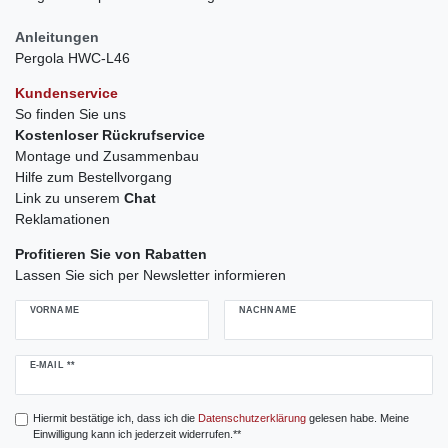
Anleitungen
Pergola HWC-L46
Kundenservice
So finden Sie uns
Kostenloser Rückrufservice
Montage und Zusammenbau
Hilfe zum Bestellvorgang
Link zu unserem
Chat
Reklamationen
Profitieren Sie von Rabatten
Lassen Sie sich per Newsletter informieren
VORNAME
NACHNAME
Newsletter
E-MAIL **
Honig
Hiermit bestätige ich, dass ich die
Daten­schutz­erklärung
gelesen habe. Meine
Einwilligung kann ich jederzeit widerrufen.**