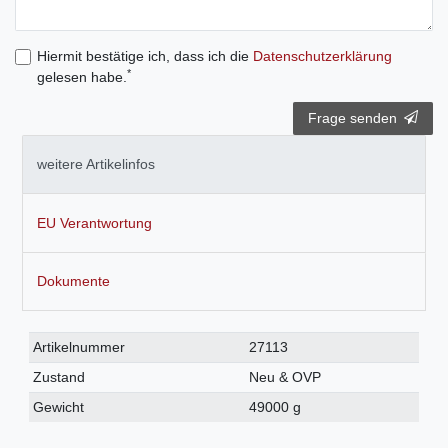
Hiermit bestätige ich, dass ich die
Daten­schutz­erklärung
*
gelesen habe.
Frage senden
weitere Artikelinfos
EU Verantwortung
Dokumente
Technisches
Wert
Artikelnummer
27113
Merkmal
Zustand
Neu & OVP
Gewicht
49000 g