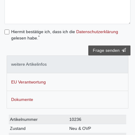
Hiermit bestätige ich, dass ich die
Daten­schutz­erklärung
*
gelesen habe.
Frage senden
weitere Artikelinfos
EU Verantwortung
Dokumente
Technisches
Wert
Artikelnummer
10236
Merkmal
Zustand
Neu & OVP