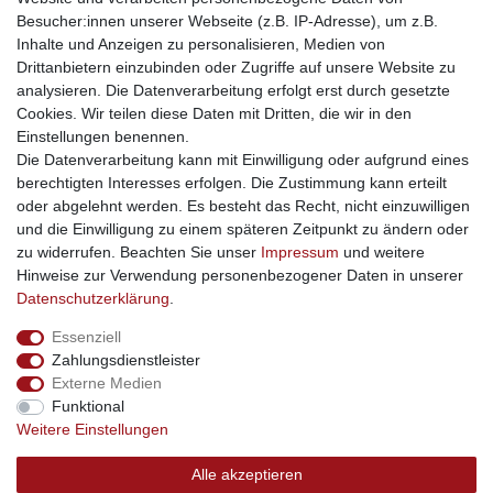
traumlampen
- Lampen und Kronleuchter
Besucher:innen unserer Webseite (z.B. IP-Adresse), um z.B.
kinderwagencenter
- Exklusive und günstige Kinderwagen
Inhalte und Anzeigen zu personalisieren, Medien von
gastrogeraete24
- alles für Gastronomie und Imbiss
Drittanbietern einzubinden oder Zugriffe auf unsere Website zu
soziale Medien
analysieren. Die Datenverarbeitung erfolgt erst durch gesetzte
Cookies. Wir teilen diese Daten mit Dritten, die wir in den
Facebook
Einstellungen benennen.
sicher einkaufen
Die Datenverarbeitung kann mit Einwilligung oder aufgrund eines
berechtigten Interesses erfolgen. Die Zustimmung kann erteilt
oder abgelehnt werden. Es besteht das Recht, nicht einzuwilligen
und die Einwilligung zu einem späteren Zeitpunkt zu ändern oder
zu widerrufen. Beachten Sie unser
Impressum
und weitere
Sichere Bestellung und Zahlung via SSL Verschlüsselung
Hinweise zur Verwendung personenbezogener Daten in unserer
Daten­schutz­erklärung
.
Essenziell
Widerrufs­recht
Widerrufs­formular
Impressum
Zahlungsdienstleister
Externe Medien
Funktional
Daten­schutz­erklärung
AGB
Kontakt
Weitere Einstellungen
Alle akzeptieren