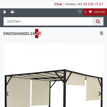
Chat
- Hotline
+41 56 534 72 67
0
0,00 CHF
☰