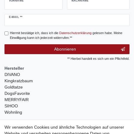
VORNAME
NACHNAME
Newsletter
E-MAIL **
Honig
Hiermit bestätige ich, dass ich die
Daten­schutz­erklärung
gelesen habe. Meine
Einwilligung kann ich jederzeit widerrufen.**
Abonnieren
** Hierbei handelt es sich um ein Pflichtfeld.
Hersteller
DIVANO
Kingkratzbaum
Goldtatze
DogsFavorite
MERRYFAIR
SIHOO
Wohnling
weitere Shops
Wir verwenden Cookies und ähnliche Technologien auf unserer
Website und verarbeiten personenbezogene Daten von