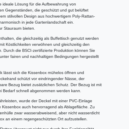
ie ideale Lösung für die Aufbewahrung von
n Gegenständen, die geschützt und gut belüftet
rem stilvollen Design aus hochwertigem Poly-Rattan-
 harmonisch in jede Gartenlandschaft ein.
ur Stauraum bieten.
thalten, die gleichzeitig als Buffettisch genutzt werden
it Köstlichkeiten verwöhnen und gleichzeitig den
 Durch die BSCI-zertifizierte Produktion können Sie
unter fairen und nachhaltigen Bedingungen hergestellt
k lässt sich die Kissenbox mühelos öffnen und
ckelrand schützt vor eindringender Nässe, der
e Bezug bietet zusätzlichen Schutz. Der Bezug ist mit
 bei Bedarf schnell abgenommen werden kann.
ährleisten, wurde der Deckel mit einer PVC-Einlage
ie Kissenbox auch hervorragend als Ablagefläche. Zu
nenhülle zwar wasserabweisend, aber nicht wasserdicht
 Box an einem regengeschützten Ort aufzustellen.