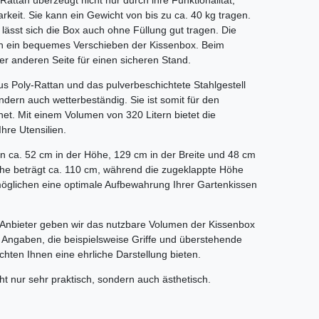
ttan überzeugt nicht nur durch ihre Funktionalität,
rkeit. Sie kann ein Gewicht von bis zu ca. 40 kg tragen.
 lässt sich die Box auch ohne Füllung gut tragen. Die
en ein bequemes Verschieben der Kissenbox. Beim
er anderen Seite für einen sicheren Stand.
 Poly-Rattan und das pulverbeschichtete Stahlgestell
dern auch wetterbeständig. Sie ist somit für den
et. Mit einem Volumen von 320 Litern bietet die
hre Utensilien.
 ca. 52 cm in der Höhe, 129 cm in der Breite und 48 cm
Höhe beträgt ca. 110 cm, während die zugeklappte Höhe
möglichen eine optimale Aufbewahrung Ihrer Gartenkissen
e Anbieter geben wir das nutzbare Volumen der Kissenbox
e Angaben, die beispielsweise Griffe und überstehende
chten Ihnen eine ehrliche Darstellung bieten.
ht nur sehr praktisch, sondern auch ästhetisch.