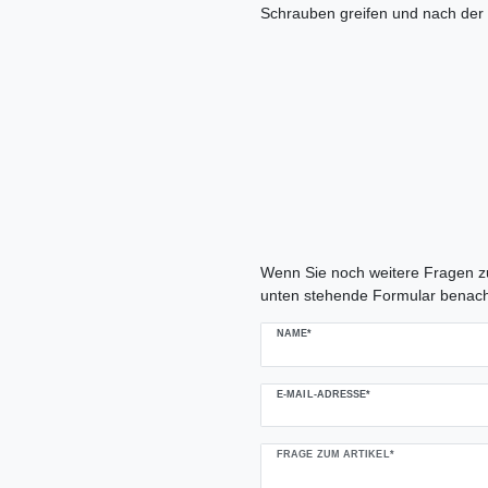
Schrauben greifen und nach der F
Ceres::Template.mailFormHoneypo
Wenn Sie noch weitere Fragen zu
unten stehende Formular benach
NAME*
E-MAIL-ADRESSE*
FRAGE ZUM ARTIKEL*