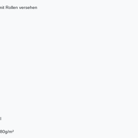
g mit Rollen versehen
l
180g/m²