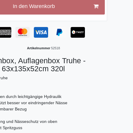
In den Warenkorb
Artikelnummer
52518
nbox, Auflagenbox Truhe -
 63x135x52cm 320l
ruhe
en durch leichtgängige Hydraulik
tzt besser vor eindringender Nässe
hmbarer Bezug
kung und Nässeschutz von oben
t Spritzguss