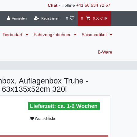
Chat
- Hotline
+41 56 534 72 67
Anmelden
Registrieren
0
0
0,00 CHF
Tierbedarf
Fahrzeugzubehoer
Saisonartikel
B-Ware
nbox, Auflagenbox Truhe -
 63x135x52cm 320l
ca. 1-2 Wochen
Wunschliste