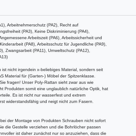
), Arbeitnehmerschutz (PA2), Recht auf
ngsfreiheit (PA3), Keine Diskriminierung (PA4),
gemessene Arbeitszeit (PA6), Arbeitssicherheit und
inderarbeit (PA8), Arbeitsschutz für Jugendliche (PA9),
0), Zwangsarbeit (PA11), Umweltschutz (PA12),
A13)
st nicht irgendein x-beliebiges Material, sondern seit
AS Material für (Garten-) Möbel der Spitzenklasse.
ie fragen! Unser Poly-Rattan sieht zwar aus wie
t Produkten somit eine unglaublich natürliche Optik, hat
eile. Es ist nicht nur wasserfest und extrem
rst widerstandsfähig und neigt nicht zum Fasern.
e bei der Montage von Produkten Schrauben nicht sofort
Sie die Gestelle verziehen und die Bohrlöcher passen
nvoller ist daher zunächst nur so anzuziehen, dass die